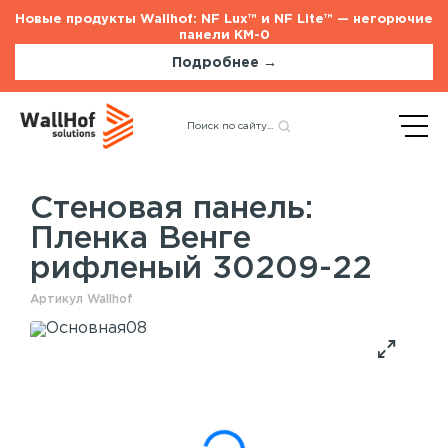
Новые продукты Wallhof: NF Lux™ и NF Lite™ — негорючие
панели КМ-0
Подробнее →
Главная
Каталог
Стеновые панели
ГСП
Назад
Пленка Венге рифленый
30209-22
Стеновая панель:
Пленка Венге
Стеновые панели
Услуги
рифленый 30209-22
Шпонированные панели
Монтаж акустических панелей
Акустические панели
Артикул Wallhof
Панели с полимерным покрытием
Окрашенные панели
HPL панели
Потолочные панели
Шпонированные панели