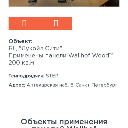
БЦ "Лукойл Сити".
Sp
™
Применены панели Wallhof Wood™
Пр
200 кв.м
Sy
86
Генподрядчик:
STEP
Ген
Адрес:
Аптекарская наб., 8, Санкт-Петербург
Ад
Сан
Объекты применения