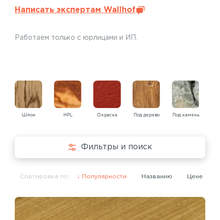
Написать экспертам Wallhof
Работаем только с юрлицами и ИП.
Шпон
HPL
Окраска
Под дерево
Под камень
Под
Фильтры и поиск
Сортировка по:
Популярности
Названию
Цене