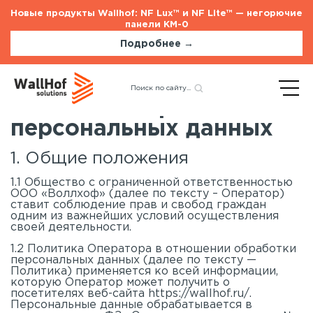
Новые продукты Wallhof: NF Lux™ и NF Lite™ — негорючие
панели КМ-0
Подробнее →
Политика обработки
персональных данных
1. Общие положения
Стеновые панели
Услуги
1.1 Общество с ограниченной ответственностью
Шпонированные панели
Монтаж акустических панелей
ООО «Воллхоф» (далее по тексту – Оператор)
ставит соблюдение прав и свобод граждан
Акустические панели
одним из важнейших условий осуществления
Панели с полимерным покрытием
своей деятельности.
Окрашенные панели
1.2 Политика Оператора в отношении обработки
персональных данных (далее по тексту —
HPL панели
Политика) применяется ко всей информации,
которую Оператор может получить о
Потолочные панели
посетителях веб-сайта https://wallhof.ru/.
Персональные данные обрабатывается в
Шпонированные панели