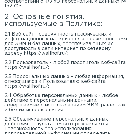
соответствии с ФЗ «О персональных данных» №
152-ФЗ.
Акустические панели
Реечный потолок
2. Основные понятия,
используемые в Политике:
Индивидуальные решения
2.1 Веб-сайт - совокупность графических и
информационных материалов, а также программ
Каталог
для ЭВМ и баз данных, обеспечивающих их
доступность в сети интернет по сетевому
адресу https://wallhof.ru/;
2.2 Пользователь – любой посетитель веб-сайта
https://wallhof.ru/;
2.3 Персональные данные – любая информация,
относящаяся к Пользователю веб-сайта
https://wallhof.ru/;
2.4 Обработка персональных данных - любое
действие с персональными данными,
совершаемые с использованием ЭВМ, равно как
и без их использования;
2.5 Обезличивание персональных данных –
действия, результатом которых является
невозможность без использования
дополнительной информации определить