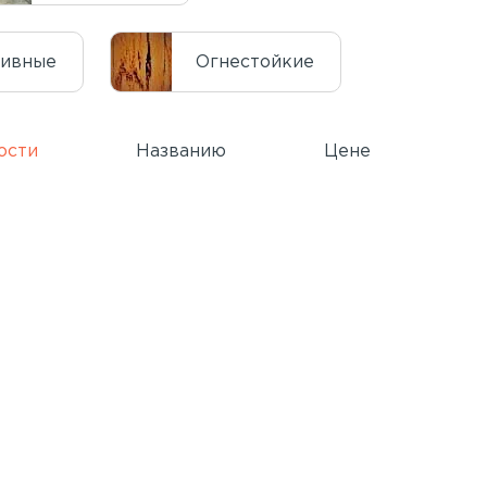
тивные
Огнестойкие
ости
Названию
Цене