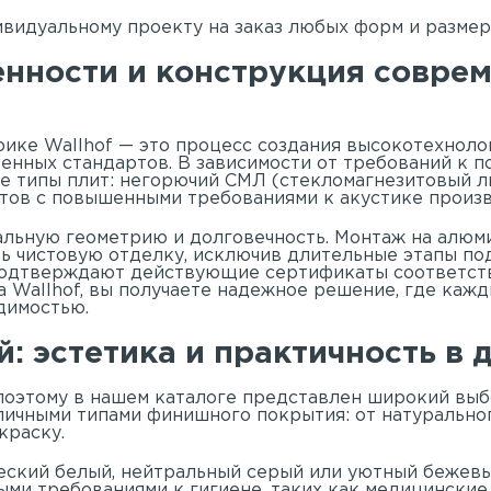
видуальному проекту на заказ любых форм и размер
енности и конструкция совре
ике Wallhof — это процесс создания высокотехноло
енных стандартов. В зависимости от требований к п
е типы плит: негорючий СМЛ (стекломагнезитовый ли
ктов с повышенными требованиями к акустике произ
альную геометрию и долговечность. Монтаж на алюм
ь чистовую отделку, исключив длительные этапы по
 подтверждают действующие сертификаты соответств
Wallhof, вы получаете надежное решение, где каж
димостью.
: эстетика и практичность в 
 поэтому в нашем
каталоге
представлен широкий выб
личными типами финишного покрытия: от натурально
окраску.
еский белый, нейтральный серый или уютный бежевы
быми требованиями к гигиене, таких как медицински