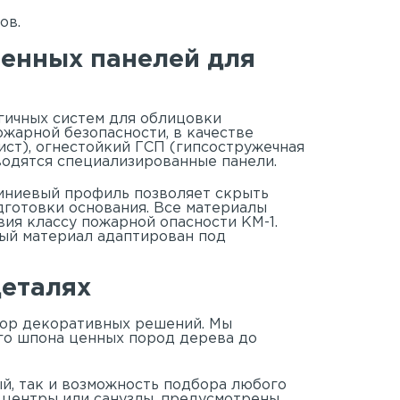
ов.
менных панелей для
гичных систем для облицовки
ожарной безопасности, в качестве
ст), огнестойкий ГСП (гипсостружечная
водятся специализированные панели.
иниевый профиль позволяет скрыть
дготовки основания. Все материалы
ия классу пожарной опасности КМ-1.
дый материал адаптирован под
деталях
ор декоративных решений. Мы
го шпона ценных пород дерева до
й, так и возможность подбора любого
е центры или санузлы, предусмотрены