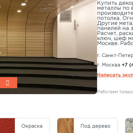
Купить деко
металлы по 
производите
потолка. Ог
Другие мета
панелей на 
Расчет, рас
ключ, шеф м
Москве. Рабо
г. Санкт-Пете
г. Москва
+7 (
Написать экс
Работаем только
Окраска
Под дерево