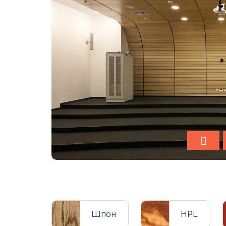
Шпон
HPL