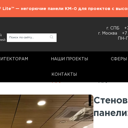
F Lite™ — негорючие панели КМ-0 для проектов с выс
г. СПБ
+
г. Москва
+7
й
ПН-П
лей
ХИТЕКТОРАМ
НАШИ ПРОЕКТЫ
СФЕРЫ
КОНТАКТЫ
Стеновые панели
Другие металлы
Другие мет
Стенов
панели