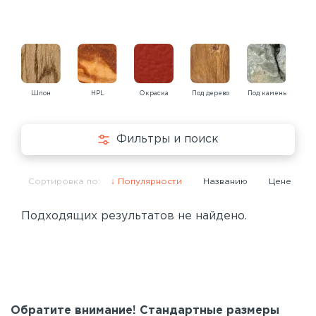
Шпон
HPL
Окраска
Под дерево
Под камень
Под
Фильтры и поиск
Сортировка по:
Популярности
Названию
Цене
Подходящих результатов не найдено.
Обратите внимание! Стандартные размеры