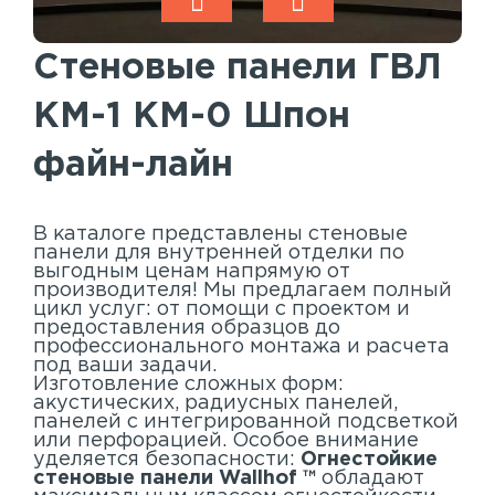
Акустические панели
Реечный потолок
Стеновые панели ГВЛ
Индивидуальные решения
КМ-1 КМ-0 Шпон
Каталог
файн-лайн
В каталоге представлены стеновые
панели для внутренней отделки по
выгодным ценам напрямую от
производителя! Мы предлагаем полный
цикл услуг: от помощи с проектом и
предоставления образцов до
профессионального монтажа и расчета
под ваши задачи.
Изготовление сложных форм:
акустических, радиусных панелей,
панелей с интегрированной подсветкой
или перфорацией. Особое внимание
уделяется безопасности:
Огнестойкие
стеновые панели Wallhof ™
обладают