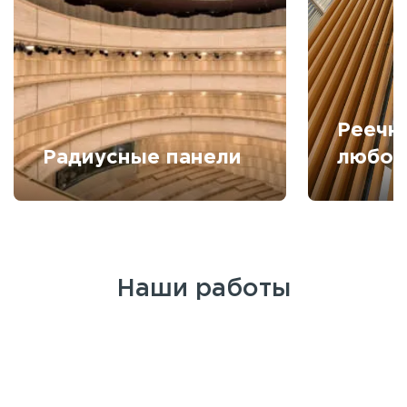
Реечн
Радиусные панели
любой
Наши работы