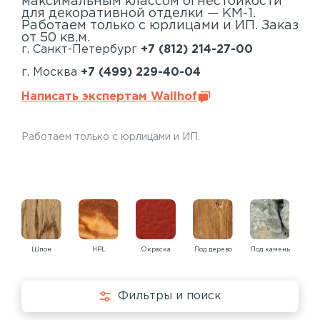
максимальным классом огнестойкости
для декоративной отделки — КМ-1.
Работаем только с юрлицами и ИП. Заказ
от 50 кв.м.
г. Санкт-Петербург
+7 (812) 214-27-00
г. Москва
+7 (499) 229-40-04
Написать экспертам Wallhof
Работаем только с юрлицами и ИП.
Шпон
HPL
Окраска
Под дерево
Под камень
Под
Фильтры и поиск