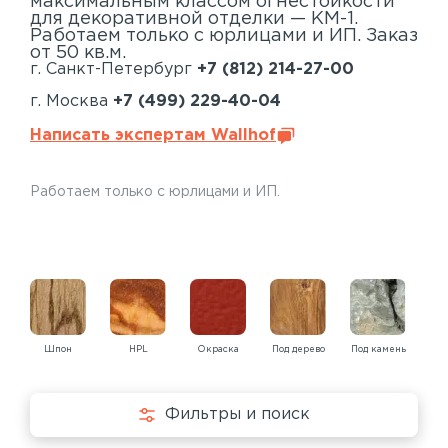
максимальным классом огнестойкости
для декоративной отделки — КМ-1.
Работаем только с юрлицами и ИП. Заказ
от 50 кв.м.
г. Санкт-Петербург
+7 (812) 214-27-00
г. Москва
+7 (499) 229-40-04
Написать экспертам Wallhof
Работаем только с юрлицами и ИП.
Шпон
HPL
Окраска
Под дерево
Под камень
Под
Фильтры и поиск