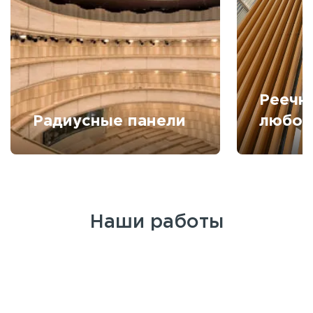
Реечн
Радиусные панели
любой
Наши работы