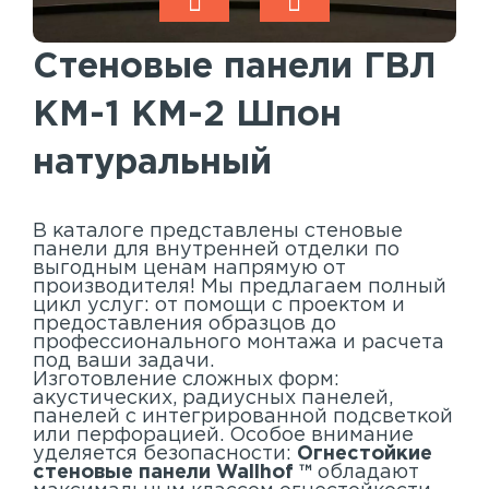
Акустические панели
Реечный потолок
Стеновые панели ГВЛ
Индивидуальные решения
КМ-1 КМ-2 Шпон
Каталог
натуральный
В каталоге представлены стеновые
панели для внутренней отделки по
выгодным ценам напрямую от
производителя! Мы предлагаем полный
цикл услуг: от помощи с проектом и
предоставления образцов до
профессионального монтажа и расчета
под ваши задачи.
Изготовление сложных форм:
акустических, радиусных панелей,
панелей с интегрированной подсветкой
или перфорацией. Особое внимание
уделяется безопасности:
Огнестойкие
стеновые панели Wallhof ™
обладают