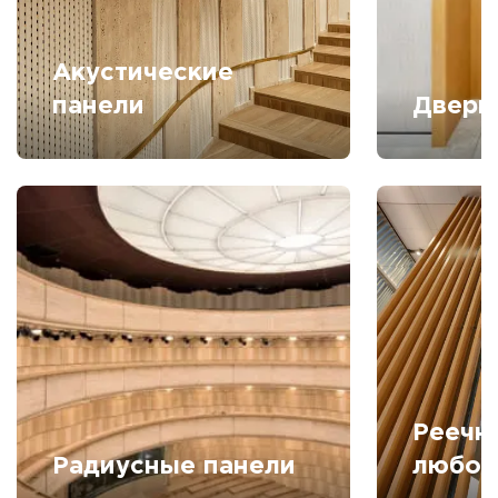
Акустические
панели
Дверн
Реечн
Радиусные панели
любой