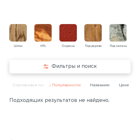
Шпон
HPL
Окраска
Под дерево
Под камень
Под
Фильтры и поиск
Сортировка по:
Популярности
Названию
Цене
Подходящих результатов не найдено.