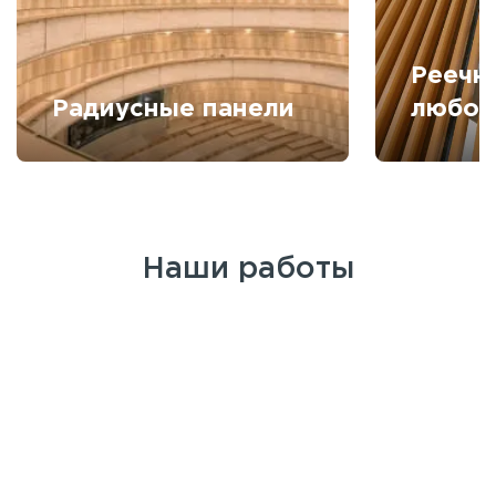
Реечн
Радиусные панели
любой
Наши работы