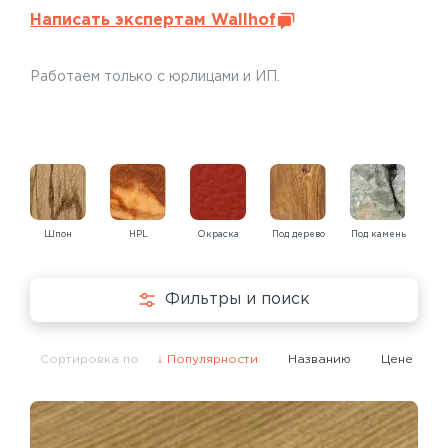
Написать экспертам Wallhof
Работаем только с юрлицами и ИП.
Шпон
HPL
Окраска
Под дерево
Под камень
Под
Фильтры и поиск
Сортировка по:
Популярности
Названию
Цене