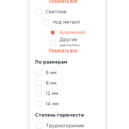
Показать все
Золото
Светлые
Платина
под металл
Титан
Алюминий
Другие
металлы
Показать все
Золото
По размерам
Платина
6 мм
Титан
8 мм
12 мм
14 мм
Степень горючести
Трудногорючие