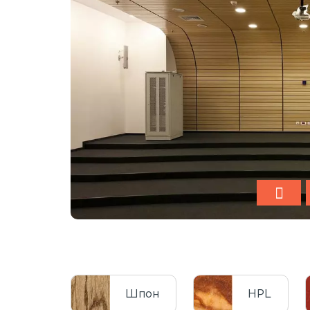
Шпон
HPL