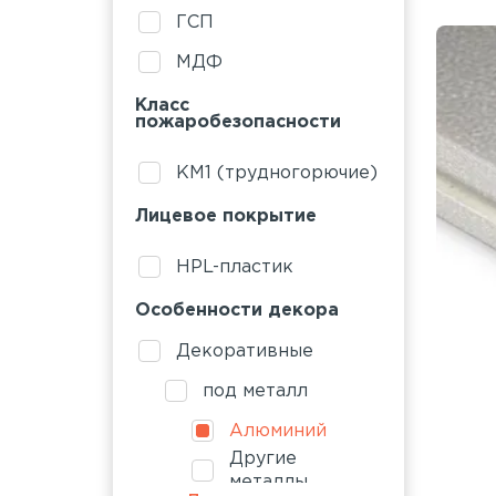
ГСП
МДФ
Класс
пожаробезопасности
КМ1 (трудногорючие)
Лицевое покрытие
HPL-пластик
Особенности декора
Декоративные
под металл
Алюминий
Другие
металлы