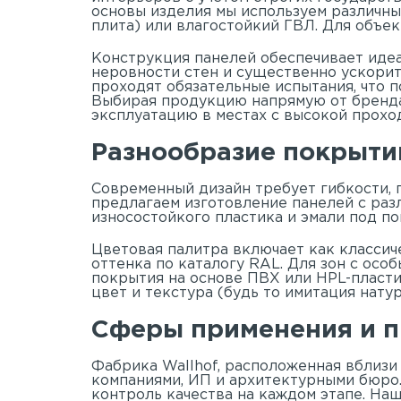
основы изделия мы используем различны
плита) или влагостойкий ГВЛ. Для объе
Конструкция панелей обеспечивает иде
неровности стен и существенно ускорит
проходят обязательные испытания, что
Выбирая продукцию напрямую от бренда 
эксплуатацию в местах с высокой прохо
Разнообразие покрытий
Современный дизайн требует гибкости,
предлагаем изготовление панелей с раз
износостойкого пластика и эмали под п
Цветовая палитра включает как классич
оттенка по каталогу RAL. Для зон с осо
покрытия на основе ПВХ или HPL-пласти
цвет и текстура (будь то имитация нату
Сферы применения и п
Фабрика Wallhof, расположенная вблизи
компаниями, ИП и архитектурными бюро.
контроль качества на каждом этапе. На