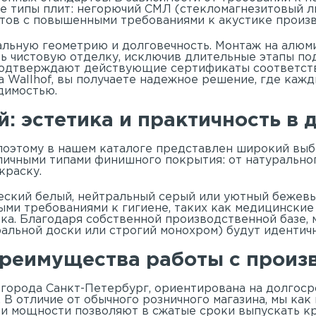
е типы плит: негорючий СМЛ (стекломагнезитовый ли
ктов с повышенными требованиями к акустике произ
альную геометрию и долговечность. Монтаж на алюм
ь чистовую отделку, исключив длительные этапы по
 подтверждают действующие сертификаты соответств
Wallhof, вы получаете надежное решение, где каж
димостью.
: эстетика и практичность в 
 поэтому в нашем
каталоге
представлен широкий выб
личными типами финишного покрытия: от натурально
окраску.
еский белый, нейтральный серый или уютный бежевы
быми требованиями к гигиене, таких как медицински
ка. Благодаря собственной производственной базе, 
ральной доски или строгий монохром) будут идентичн
реимущества работы с произв
 города Санкт-Петербург, ориентирована на долгоср
 В отличие от обычного розничного магазина, мы как
ши мощности позволяют в сжатые сроки выпускать к