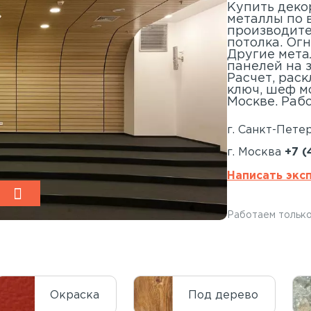
Купить деко
металлы по 
производите
потолка. Ог
Другие мета
панелей на 
Расчет, рас
ключ, шеф м
Москве. Рабо
г. Санкт-Пете
г. Москва
+7 (
Написать экс
Работаем только
Окраска
Под дерево