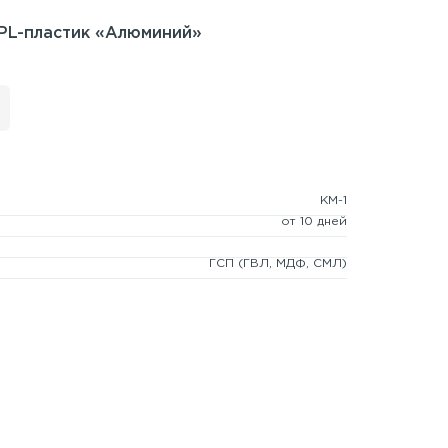
PL-пластик «Алюминий»
КМ-1
от 10 дней
ГСП
(ГВЛ, МДФ, СМЛ)