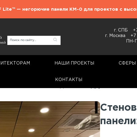
F Lite™ — негорючие панели КМ-0 для проектов с выс
г. СПБ
+
г. Москва
+7
й
ПН-П
лей
ХИТЕКТОРАМ
НАШИ ПРОЕКТЫ
СФЕРЫ
КОНТАКТЫ
Стеновые панели
МДФ КМ-2
Другие металлы
Стено
панели