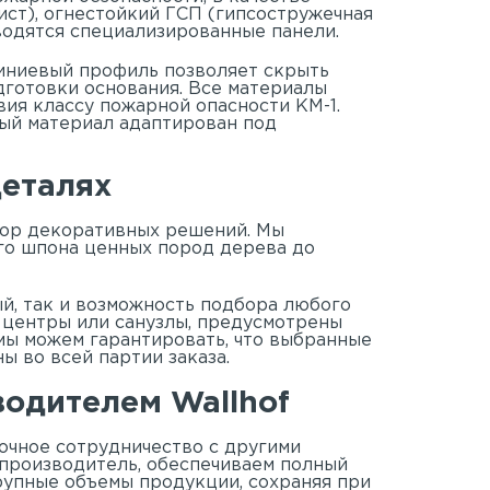
ст), огнестойкий ГСП (гипсостружечная
водятся специализированные панели.
иниевый профиль позволяет скрыть
дготовки основания. Все материалы
ия классу пожарной опасности КМ-1.
дый материал адаптирован под
деталях
ор декоративных решений. Мы
го шпона ценных пород дерева до
й, так и возможность подбора любого
е центры или санузлы, предусмотрены
мы можем гарантировать, что выбранные
ы во всей партии заказа.
одителем Wallhof
очное сотрудничество с другими
 производитель, обеспечиваем полный
рупные объемы продукции, сохраняя при