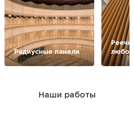
Реечн
Радиусные панели
любой
Наши работы