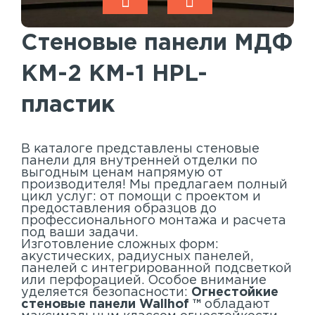
Акустические панели
Реечный потолок
Стеновые панели МДФ
Индивидуальные решения
КМ-2 КМ-1 HPL-
Каталог
пластик
В каталоге представлены стеновые
панели для внутренней отделки по
выгодным ценам напрямую от
производителя! Мы предлагаем полный
цикл услуг: от помощи с проектом и
предоставления образцов до
профессионального монтажа и расчета
под ваши задачи.
Изготовление сложных форм:
акустических, радиусных панелей,
панелей с интегрированной подсветкой
или перфорацией. Особое внимание
уделяется безопасности:
Огнестойкие
стеновые панели Wallhof ™
обладают