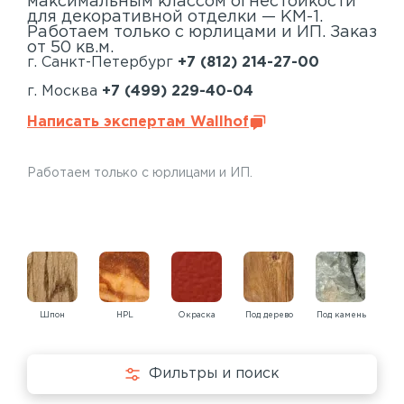
максимальным классом огнестойкости
для декоративной отделки — КМ-1.
Работаем только с юрлицами и ИП. Заказ
от 50 кв.м.
г. Санкт-Петербург
+7 (812) 214-27-00
г. Москва
+7 (499) 229-40-04
Написать экспертам Wallhof
Работаем только с юрлицами и ИП.
Шпон
HPL
Окраска
Под дерево
Под камень
Под
Фильтры и поиск