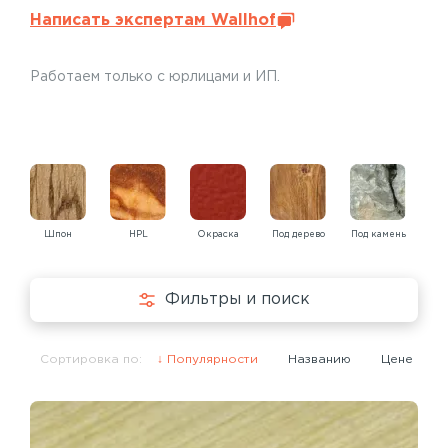
Написать экспертам Wallhof
Работаем только с юрлицами и ИП.
Шпон
HPL
Окраска
Под дерево
Под камень
Под
Фильтры и поиск
Сортировка по:
Популярности
Названию
Цене