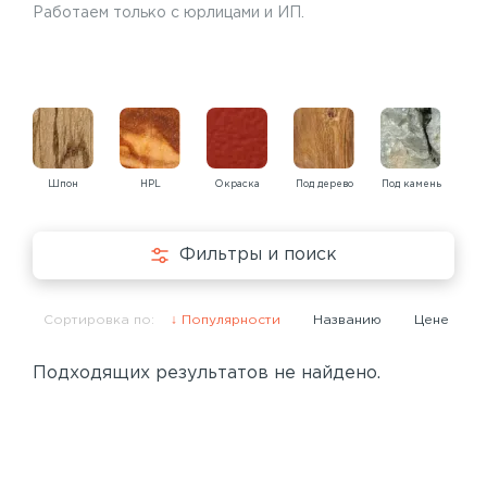
Работаем только с юрлицами и ИП.
Шпон
HPL
Окраска
Под дерево
Под камень
Под
Фильтры и поиск
Сортировка по:
Популярности
Названию
Цене
Подходящих результатов не найдено.