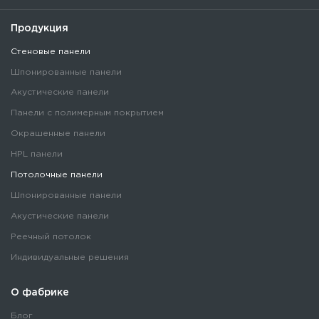
Продукция
Стеновые панели
Шпонированные панели
Акустические панели
Панели с полимерным покрытием
Окрашенные панели
HPL панели
Потолочные панели
Шпонированные панели
Акустические панели
Реечный потолок
Индивидуальные решения
О фабрике
Блог