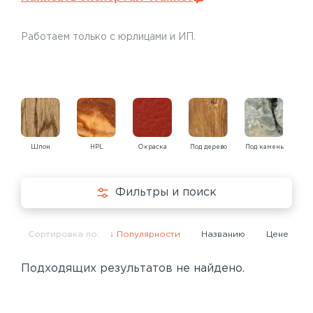
Работаем только с юрлицами и ИП.
Шпон
HPL
Окраска
Под дерево
Под камень
Под
Фильтры и поиск
Сортировка по:
Популярности
Названию
Цене
Подходящих результатов не найдено.