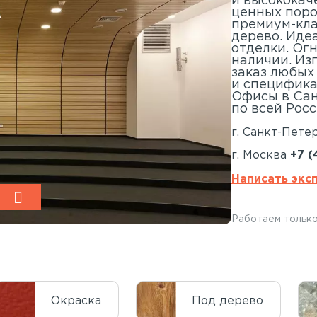
и высококач
ценных поро
премиум-кла
дерево. Иде
отделки. Ог
наличии. Из
заказ любых
и специфика
Офисы в Сан
по всей Росс
г. Санкт-Пете
г. Москва
+7 (
Написать экс
Работаем только
Окраска
Под дерево