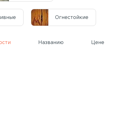
тивные
Огнестойкие
ости
Названию
Цене