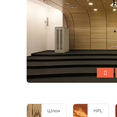
Шпон
HPL