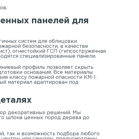
ов.
менных панелей для
гичных систем для облицовки
ожарной безопасности, в качестве
ст), огнестойкий ГСП (гипсостружечная
водятся специализированные панели.
иниевый профиль позволяет скрыть
дготовки основания. Все материалы
ия классу пожарной опасности КМ-1.
дый материал адаптирован под
деталях
ор декоративных решений. Мы
го шпона ценных пород дерева до
й, так и возможность подбора любого
е центры или санузлы, предусмотрены