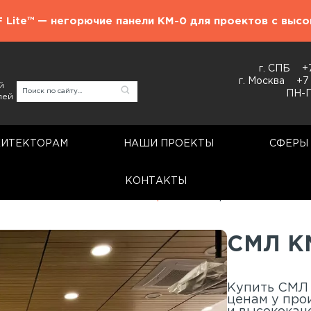
F Lite™ — негорючие панели КМ-0 для проектов с выс
г. СПБ
+
г. Москва
+7
й
ПН-П
лей
ХИТЕКТОРАМ
НАШИ ПРОЕКТЫ
СФЕРЫ
КОНТАКТЫ
Стеновые панели
Айвори
Айвори
СМЛ КМ
Купить СМЛ 
ценам у про