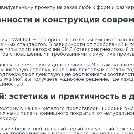
видуальному проекту на заказ любых форм и размер
енности и конструкция совре
ике Wallhof — это процесс создания высокотехноло
енных стандартов. В зависимости от требований к п
е типы плит: негорючий СМЛ (стекломагнезитовый ли
ктов с повышенными требованиями к акустике произ
альную геометрию и долговечность. Монтаж на алюм
ь чистовую отделку, исключив длительные этапы по
 подтверждают действующие сертификаты соответств
Wallhof, вы получаете надежное решение, где каж
димостью.
: эстетика и практичность в 
 поэтому в нашем
каталоге
представлен широкий выб
личными типами финишного покрытия: от натурально
окраску.
еский белый, нейтральный серый или уютный бежевы
быми требованиями к гигиене, таких как медицински