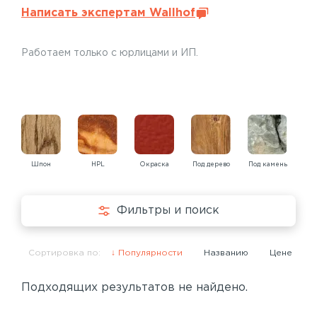
Написать экспертам Wallhof
Работаем только с юрлицами и ИП.
Шпон
HPL
Окраска
Под дерево
Под камень
Под
Фильтры и поиск
Сортировка по:
Популярности
Названию
Цене
Подходящих результатов не найдено.