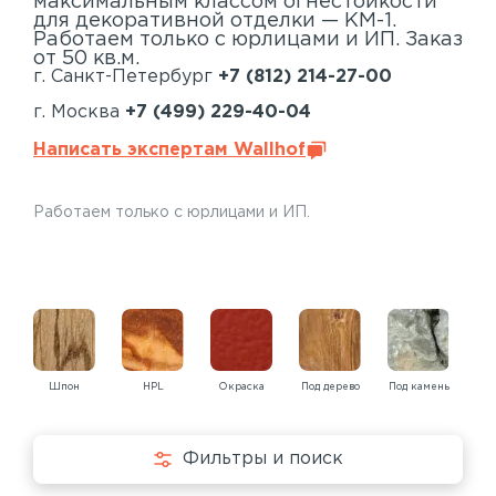
максимальным классом огнестойкости
для декоративной отделки — КМ-1.
Работаем только с юрлицами и ИП. Заказ
от 50 кв.м.
г. Санкт-Петербург
+7 (812) 214-27-00
г. Москва
+7 (499) 229-40-04
Написать экспертам Wallhof
Работаем только с юрлицами и ИП.
Шпон
HPL
Окраска
Под дерево
Под камень
Под
Фильтры и поиск