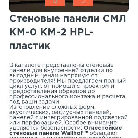
Акустические панели
Реечный потолок
Стеновые панели СМЛ
Индивидуальные решения
КМ-0 КМ-2 HPL-
Каталог
пластик
В каталоге представлены стеновые
панели для внутренней отделки по
выгодным ценам напрямую от
производителя! Мы предлагаем полный
цикл услуг: от помощи с проектом и
предоставления образцов до
профессионального монтажа и расчета
под ваши задачи.
Изготовление сложных форм:
акустических, радиусных панелей,
панелей с интегрированной подсветкой
или перфорацией. Особое внимание
уделяется безопасности:
Огнестойкие
стеновые панели Wallhof ™
обладают