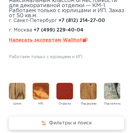
максимальным классом огнестойкости
для декоративной отделки — КМ-1.
Работаем только с юрлицами и ИП. Заказ
от 50 кв.м.
г. Санкт-Петербург
+7 (812) 214-27-00
г. Москва
+7 (499) 229-40-04
Написать экспертам Wallhof
Работаем только с юрлицами и ИП.
Шпон
HPL
Окраска
Под дерево
Под камень
Под
Фильтры и поиск