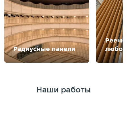
Реечн
Радиусные панели
любой
Наши работы