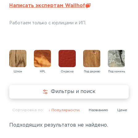
Написать экспертам Wallhof
Работаем только с юрлицами и ИП.
Шпон
HPL
Окраска
Под дерево
Под камень
Под
Фильтры и поиск
Сортировка по:
Популярности
Названию
Цене
Подходящих результатов не найдено.