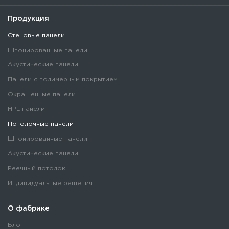
Продукция
Стеновые панели
Шпонированные панели
Акустические панели
Панели с полимерным покрытием
Окрашенные панели
HPL панели
Потолочные панели
Шпонированные панели
Акустические панели
Реечный потолок
Индивидуальные решения
О фабрике
Блог