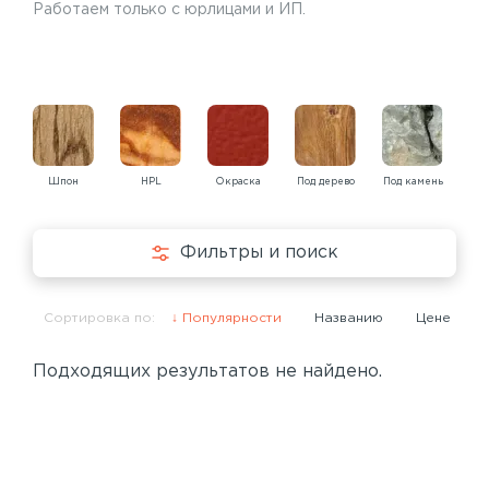
Работаем только с юрлицами и ИП.
Шпон
HPL
Окраска
Под дерево
Под камень
Под
Фильтры и поиск
Сортировка по:
Популярности
Названию
Цене
Подходящих результатов не найдено.