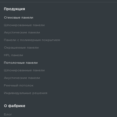
Продукция
Стеновые панели
Шпонированные панели
Акустические панели
Панели с полимерным покрытием
Окрашенные панели
HPL панели
Потолочные панели
Шпонированные панели
Акустические панели
Реечный потолок
Индивидуальные решения
О фабрике
Блог