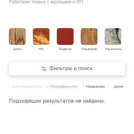
Работаем только с юрлицами и ИП.
Шпон
HPL
Окраска
Под дерево
Под камень
Под
Фильтры и поиск
Сортировка по:
Популярности
Названию
Цене
Подходящих результатов не найдено.