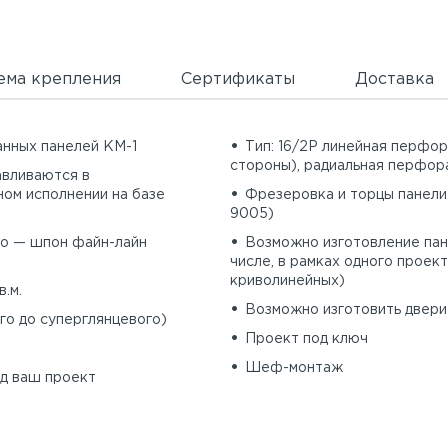
ема крепления
Сертификаты
Доставка
анных панелей КМ-1
Тип: 16/2P линейная перфо
стороны), радиальная перфор
тавливаются в
ном исполнении на базе
Фрезеровка и торцы панели
9005)
во — шпон файн-лайн
Возможно изготовление пан
числе, в рамках одного проект
криволинейных)
в.м.
Возможно изготовить двери 
го до суперглянцевого)
Проект под ключ
Шеф-монтаж
д ваш проект