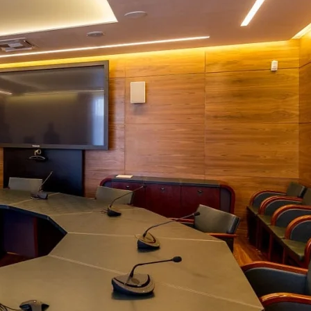
Академия танца Бориса 
 Rail
Применены потолочные 
Wallhof Wood™
750 кв.м.
Адрес:
ул. Б. Пушкарская, 14, литер Б
Петербург
 А, Санкт-