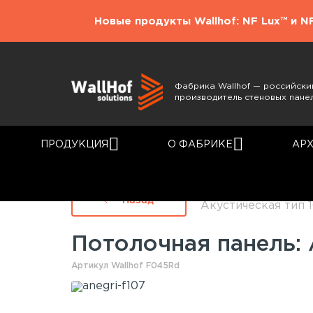
Новые продукты Wallhof: NF Lux™ и N
Фабрика Wallhof — российски
производитель стеновых пане
ПРОДУКЦИЯ
О ФАБРИКЕ
АР
Главная
Каталог
Назад
Акустическая тип 
Потолочная панель:
Артикул Wallhof F045Rd