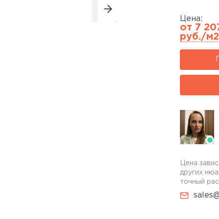
Цена:
от 7 20
руб./м2
Цена завис
других нюа
точный рас
sales@