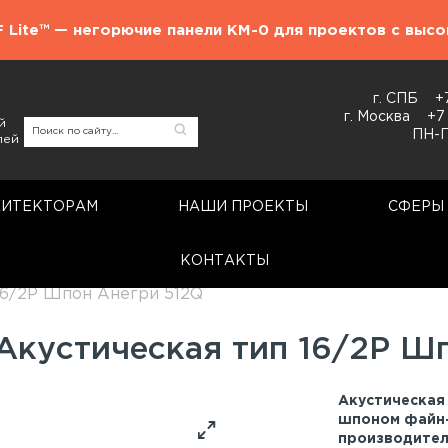
F Lite™ — негорючие панели КМ-0 для проектов с выс
г. СПБ
+
г. Москва
+7
й
ПН-П
лей
ХИТЕКТОРАМ
НАШИ ПРОЕКТЫ
СФЕРЫ
КОНТАКТЫ
Акустические панели
16/2P Шпон Анегри 512Q
 Акустическая тип 16/2P Ш
Акустическая 
шпоном файн-
производител