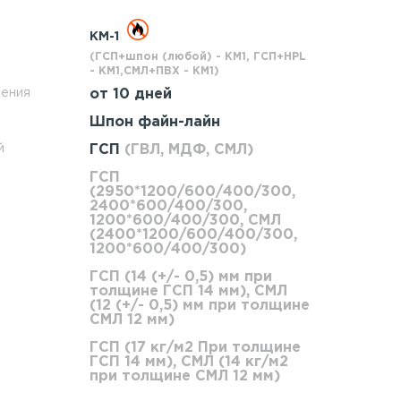
КМ-1
(ГСП+шпон (любой) - КМ1, ГСП+HPL
- КМ1,СМЛ+ПВХ - КМ1)
ления
от 10 дней
Шпон файн-лайн
й
ГСП
(ГВЛ, МДФ, СМЛ)
ГСП
(2950*1200/600/400/300,
2400*600/400/300,
1200*600/400/300, СМЛ
(2400*1200/600/400/300,
1200*600/400/300)
ГСП (14 (+/- 0,5) мм при
толщине ГСП 14 мм), СМЛ
(12 (+/- 0,5) мм при толщине
СМЛ 12 мм)
ГСП (17 кг/м2 При толщине
Возмож
ГСП 14 мм), СМЛ (14 кг/м2
при толщине СМЛ 12 мм)