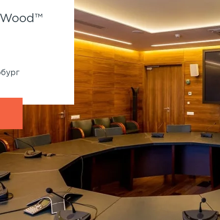
Spa-отель Parklane.
f Wood™
Применены панели Wallhof
System™
860 кв.м
Генподрядчик:
Ленмонтаж
рбург
Адрес:
Крестовский остров, Рюхина, 9
Петербург