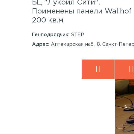
.
БЦ "Лукойл Сити".
 Wood™
Применены панели Wallho
200 кв.м
Генподрядчик:
STEP
анкт-
Адрес:
Аптекарская наб., 8, Санкт-Пете