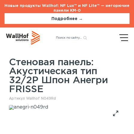
Новые продукты Wallhof: NF Lux™ и NF Lite™ — негорючие
панели КМ-0
Подробнее →
Главная
Каталог
Акустические панели
Назад
Акустическая тип 32/2P
Шпон Анегри FRISSE
Стеновая панель:
Акустическая тип
Стеновые панели
Услуги
32/2P Шпон Анегри
Шпонированные панели
Монтаж акустических панелей
FRISSE
Акустические панели
Панели с полимерным покрытием
Артикул Wallhof N049Rd
Окрашенные панели
HPL панели
Потолочные панели
Шпонированные панели