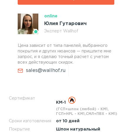
online
Юлия Гутарович
Эксперт Wallhof
Цена зависит от типа панелей, выбранного
покрытия и других нюансов — пришлите мне
запрос, и я сделаю точный расчет с учетом
всех действующих скидок.
sales@wallhof.ru
Сертификат
КМ-1
(ГСП+шпон (любой) - КМ1,
ГСП+HPL - КМ1,СМЛ+ПВХ - КМ1)
Сроки изготовления
от 10 дней
Покрытие
Шпон натуральный