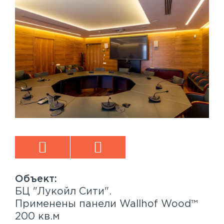
БЦ "Лукойл Сити".
Sp
™
Применены панели Wallhof Wood™
Пр
200 кв.м
Sy