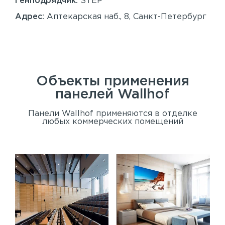
Генподрядчик:
STEP
Ген
Адрес:
Аптекарская наб., 8, Санкт-Петербург
Ад
Сан
Объекты применения
панелей
Wallhof
Панели Wallhof применяются в отделке
любых коммерческих помещений