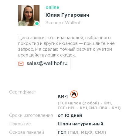
online
Юлия Гутарович
Эксперт Wallhof
Цена зависит от типа панелей, выбранного
покрытия и других нюансов — пришлите мне
запрос, и я сделаю точный расчет с учетом
всех действующих скидок.
sales@wallhof.ru
Сертификат
КМ-1
(ГСП+шпон (любой) - КМ1,
ГСП+HPL - КМ1,СМЛ+ПВХ - КМ1)
Сроки изготовления
от 10 дней
Покрытие
Шпон натуральный
Основа панелей
ГСП
(ГВЛ, МДФ, СМЛ)