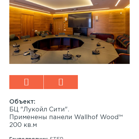
БЦ "Лукойл Сити".
Sp
™
Применены панели Wallhof Wood™
Пр
200 кв.м
Sy
86