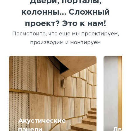
Двери, порталы,
колонны... Сложный
проект? Это к нам!
Посмотрите, что еще мы проектируем,
производим и монтируем
Акустические
панели
Двер