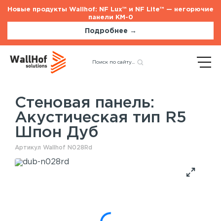
Новые продукты Wallhof: NF Lux™ и NF Lite™ — негорючие
панели КМ-0
Подробнее →
Главная
Каталог
Акустические панели
Назад
Акустическая тип R5 Шпон
Дуб
Стеновая панель:
Акустическая тип R5
Стеновые панели
Услуги
Шпон Дуб
Шпонированные панели
Монтаж акустических панелей
Акустические панели
Артикул Wallhof N028Rd
Панели с полимерным покрытием
Окрашенные панели
HPL панели
Потолочные панели
Шпонированные панели