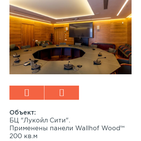
БЦ "Лукойл Сити".
Sp
™
Применены панели Wallhof Wood™
Пр
200 кв.м
Sy