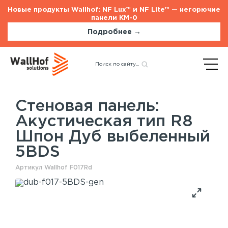
Новые продукты Wallhof: NF Lux™ и NF Lite™ — негорючие
панели КМ-0
Подробнее →
Главная
Каталог
Акустические панели
Назад
Акустическая тип R8 Шпон
Дуб выбеленный 5BDS
Стеновая панель:
Акустическая тип R8
Стеновые панели
Услуги
Шпон Дуб выбеленный
Шпонированные панели
Монтаж акустических панелей
5BDS
Акустические панели
Панели с полимерным покрытием
Артикул Wallhof F017Rd
Окрашенные панели
HPL панели
Потолочные панели
Шпонированные панели