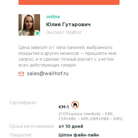
online
Юлия Гутарович
Эксперт Wallhof
Цена зависит от типа панелей, выбранного
покрытия и других нюансов — пришлите мне
запрос, и я сделаю точный расчет с учетом
всех действующих скидок.
sales@wallhof.ru
Сертификат
КМ-1
(ГСП+шпон (любой) - КМ1,
ГСП+HPL - КМ1,СМЛ+ПВХ - КМ1)
Сроки изготовления
от 10 дней
Покрытие
Шпон файн-лайн