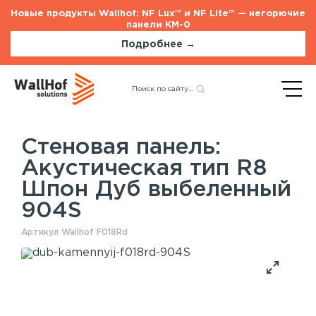
Новые продукты Wallhof: NF Lux™ и NF Lite™ — негорючие
панели КМ-0
Подробнее →
Главная
Каталог
Акустические панели
Назад
Акустическая тип R8 Шпон
Дуб выбеленный 904S
Стеновая панель:
Акустическая тип R8
Стеновые панели
Услуги
Шпон Дуб выбеленный
Шпонированные панели
Монтаж акустических панелей
904S
Акустические панели
Панели с полимерным покрытием
Артикул Wallhof F018Rd
Окрашенные панели
HPL панели
Потолочные панели
Шпонированные панели