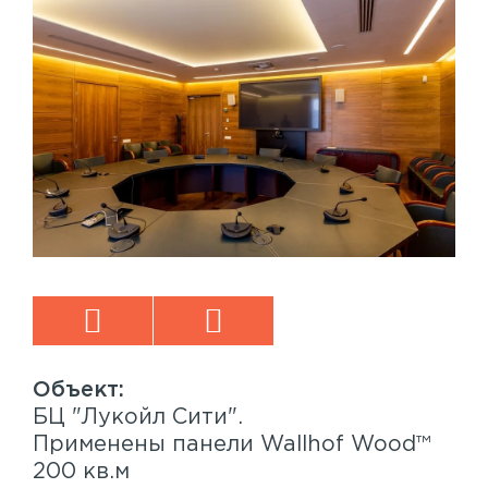
БЦ "Лукойл Сити".
Sp
™
Применены панели Wallhof Wood™
Пр
200 кв.м
Sy