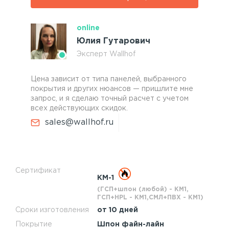
online
Юлия Гутарович
Эксперт Wallhof
Цена зависит от типа панелей, выбранного
покрытия и других нюансов — пришлите мне
запрос, и я сделаю точный расчет с учетом
всех действующих скидок.
sales@wallhof.ru
Сертификат
КМ-1
(ГСП+шпон (любой) - КМ1,
ГСП+HPL - КМ1,СМЛ+ПВХ - КМ1)
Сроки изготовления
от 10 дней
Покрытие
Шпон файн-лайн