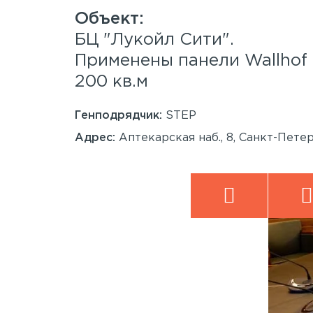
.
БЦ "Лукойл Сити".
 Wood™
Применены панели Wallho
200 кв.м
Генподрядчик:
STEP
анкт-
Адрес:
Аптекарская наб., 8, Санкт-Пете