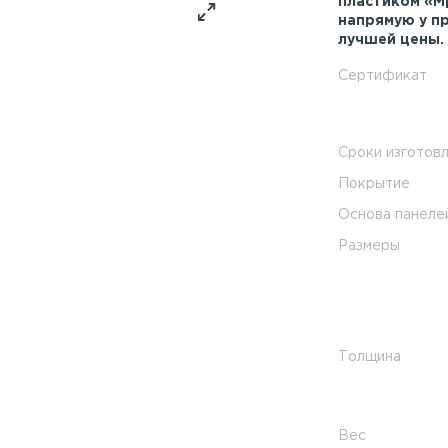
пластиком «М
напрямую у п
лучшей цены.
Сертификат
Сроки изготов
Покрытие
Основа панеле
Размеры
Толщина
Вес