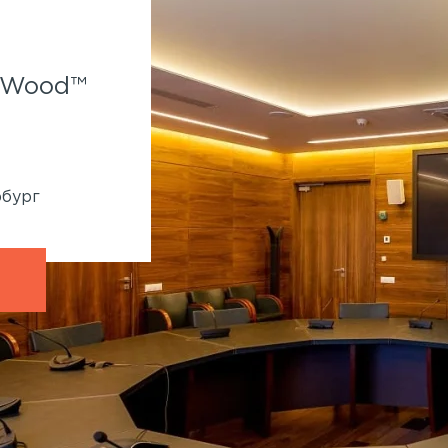
Spa-отель Parklane.
f Wood™
Применены панели Wallhof
System™
860 кв.м
Генподрядчик:
Ленмонтаж
рбург
Адрес:
Крестовский остров, Рюхина, 9
Петербург