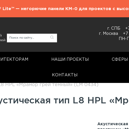
F Lite™ — негорючие панели КМ-0 для проектов с выс
г. СПБ
+
г. Москва
+7
й
ПН-П
лей
ХИТЕКТОРАМ
НАШИ ПРОЕКТЫ
СФЕРЫ
КОНТАКТЫ
Акустические панели
L8 HPL «Мрамор грей темный» (LM 0434)
устическая тип L8 HPL «М
Акустическая 