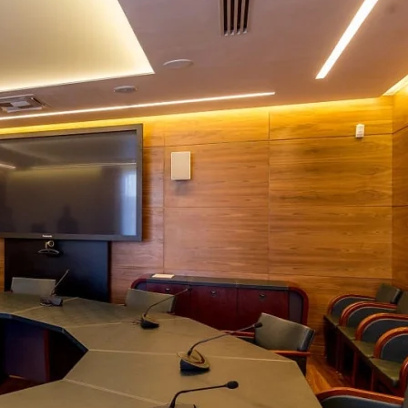
Академия танца Бориса 
 Rail
Применены потолочные 
Wallhof Wood™
750 кв.м.
Адрес:
ул. Б. Пушкарская, 14, литер Б
Петербург
 А, Санкт-