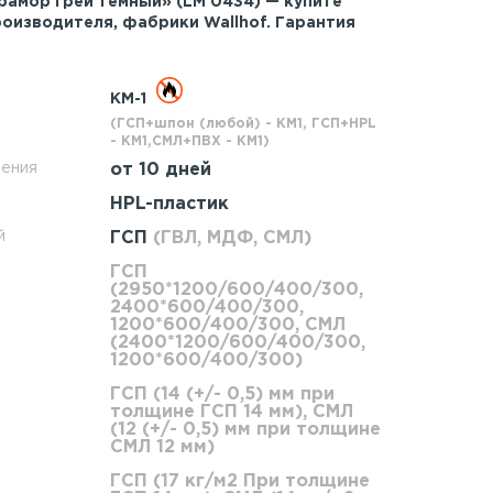
рамор грей темный» (LM 0434) — купите
роизводителя, фабрики Wallhof. Гарантия
КМ-1
(ГСП+шпон (любой) - КМ1, ГСП+HPL
- КМ1,СМЛ+ПВХ - КМ1)
ления
от 10 дней
HPL-пластик
й
ГСП
(ГВЛ, МДФ, СМЛ)
ГСП
(2950*1200/600/400/300,
2400*600/400/300,
1200*600/400/300, СМЛ
(2400*1200/600/400/300,
1200*600/400/300)
ГСП (14 (+/- 0,5) мм при
толщине ГСП 14 мм), СМЛ
(12 (+/- 0,5) мм при толщине
СМЛ 12 мм)
Возмож
ГСП (17 кг/м2 При толщине