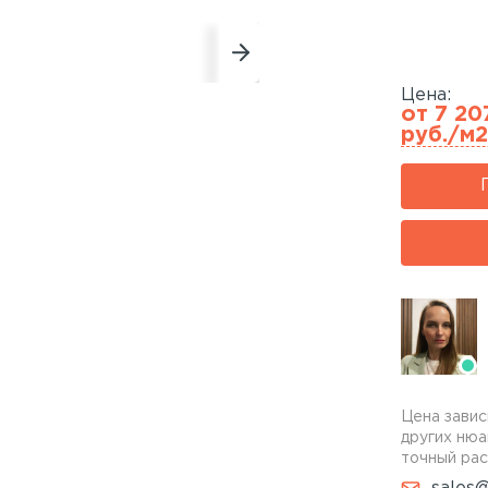
Цена:
от 7 20
руб./м2
Цена завис
других нюа
точный рас