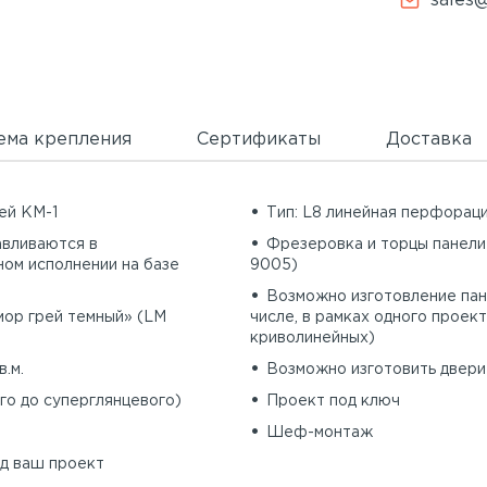
sales@
ема крепления
Сертификаты
Доставка
ей КМ-1
Тип: L8 линейная перфорац
тавливаются в
Фрезеровка и торцы панели
ном исполнении на базе
9005)
Возможно изготовление пан
мор грей темный» (LM
числе, в рамках одного проект
криволинейных)
в.м.
Возможно изготовить двери 
го до суперглянцевого)
Проект под ключ
Шеф-монтаж
д ваш проект