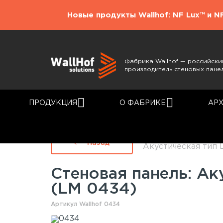
Новые продукты Wallhof: NF Lux™ и N
Фабрика Wallhof — российски
производитель стеновых пане
ПРОДУКЦИЯ
О ФАБРИКЕ
АР
Главная
Каталог
Назад
Акустическая тип 
Стеновая панель: Ак
(LM 0434)
Артикул Wallhof 0434