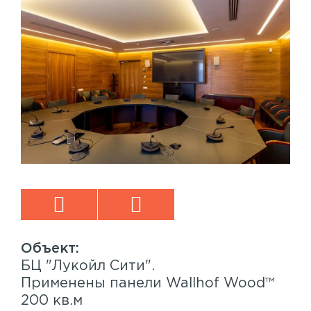
БЦ "Лукойл Сити".
Sp
™
Применены панели Wallhof Wood™
Пр
200 кв.м
Sy