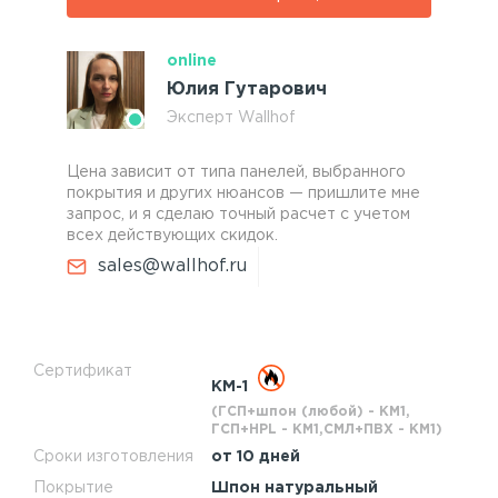
online
Юлия Гутарович
Эксперт Wallhof
Цена зависит от типа панелей, выбранного
покрытия и других нюансов — пришлите мне
запрос, и я сделаю точный расчет с учетом
всех действующих скидок.
sales@wallhof.ru
Сертификат
КМ-1
(ГСП+шпон (любой) - КМ1,
ГСП+HPL - КМ1,СМЛ+ПВХ - КМ1)
Сроки изготовления
от 10 дней
Покрытие
Шпон натуральный