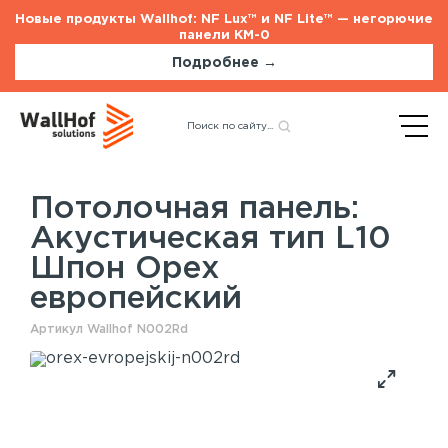
Новые продукты Wallhof: NF Lux™ и NF Lite™ — негорючие
панели КМ-0
Подробнее →
Главная
Каталог
Акустические панели
Назад
Акустическая тип L10 Шпон
Орех европейский
Потолочная панель:
Акустическая тип L10
Стеновые панели
Услуги
Шпон Орех
Шпонированные панели
Монтаж акустических панелей
европейский
Акустические панели
Панели с полимерным покрытием
Артикул Wallhof N002Rd
Окрашенные панели
HPL панели
Потолочные панели
Шпонированные панели