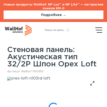
Новые продукты Wallhof: NF Lux™ и NF Lite™ — негорючие
панели КМ-0
Подробнее →
Главная
Каталог
Акустические панели
Назад
Акустическая тип 32/2P
Шпон Орех Loft
Стеновая панель:
Акустическая тип
Стеновые панели
Услуги
32/2P Шпон Орех Loft
Шпонированные панели
Монтаж акустических панелей
Акустические панели
Артикул Wallhof N103Rd
Панели с полимерным покрытием
Окрашенные панели
HPL панели
Потолочные панели
Шпонированные панели