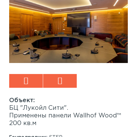
БЦ "Лукойл Сити".
Sp
™
Применены панели Wallhof Wood™
Пр
200 кв.м
Sy
86