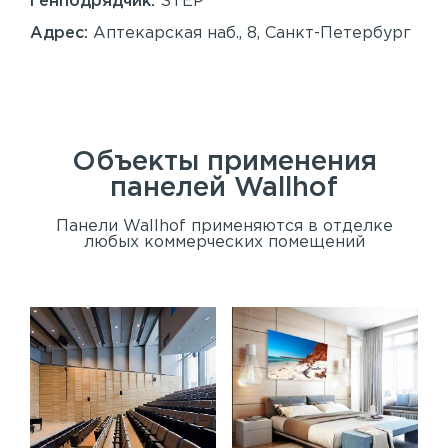
Генподрядчик:
STEP
Ген
Адрес:
Аптекарская наб., 8, Санкт-Петербург
Ад
Сан
Объекты применения
панелей
Wallhof
Панели Wallhof применяются в отделке
любых коммерческих помещений