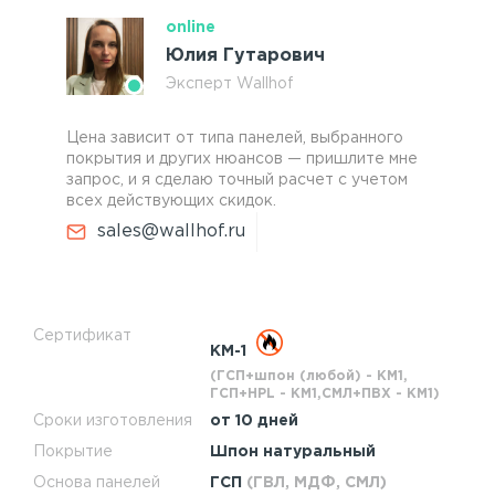
online
Юлия Гутарович
Эксперт Wallhof
Цена зависит от типа панелей, выбранного
покрытия и других нюансов — пришлите мне
запрос, и я сделаю точный расчет с учетом
всех действующих скидок.
sales@wallhof.ru
Сертификат
КМ-1
(ГСП+шпон (любой) - КМ1,
ГСП+HPL - КМ1,СМЛ+ПВХ - КМ1)
Сроки изготовления
от 10 дней
Покрытие
Шпон натуральный
Основа панелей
ГСП
(ГВЛ, МДФ, СМЛ)