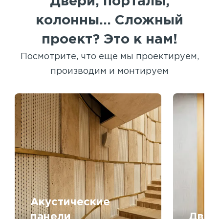
Двери, порталы,
колонны... Сложный
проект? Это к нам!
Посмотрите, что еще мы проектируем,
производим и монтируем
Акустические
панели
Двер