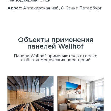
Генподрядчик:
STEP
Ген
Адрес:
Аптекарская наб., 8, Санкт-Петербург
Ад
Сан
Объекты применения
панелей
Wallhof
Панели Wallhof применяются в отделке
любых коммерческих помещений