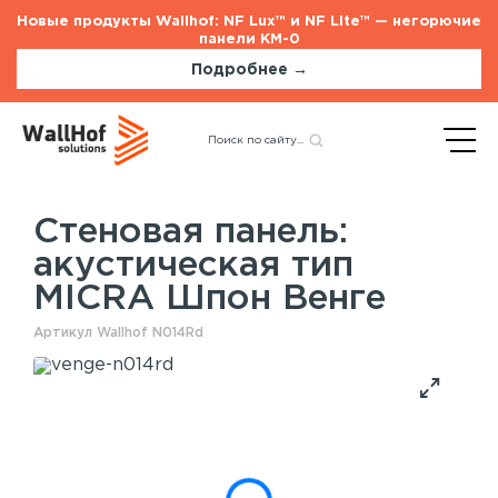
Новые продукты Wallhof: NF Lux™ и NF Lite™ — негорючие
панели КМ-0
Подробнее →
Главная
Каталог
Акустические панели
Назад
акустическая тип MICRA
Шпон Венге
Стеновая панель:
акустическая тип
Стеновые панели
Услуги
MICRA Шпон Венге
Шпонированные панели
Монтаж акустических панелей
Акустические панели
Артикул Wallhof N014Rd
Панели с полимерным покрытием
Окрашенные панели
HPL панели
Потолочные панели
Шпонированные панели