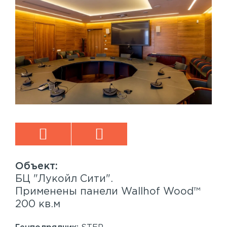
БЦ "Лукойл Сити".
Sp
™
Применены панели Wallhof Wood™
Пр
200 кв.м
Sy
86