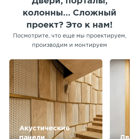
Двери, порталы,
колонны... Сложный
проект? Это к нам!
Посмотрите, что еще мы проектируем,
производим и монтируем
Акустические
панели
Двер