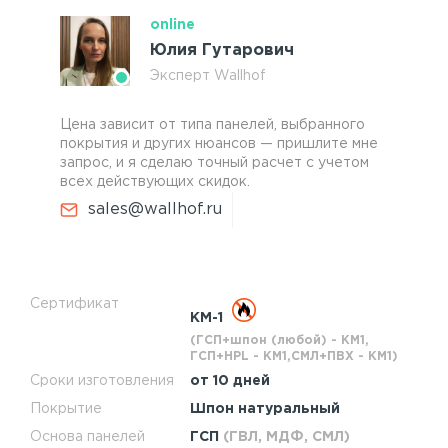
online
Юлия Гутарович
Эксперт Wallhof
Цена зависит от типа панелей, выбранного
покрытия и других нюансов — пришлите мне
запрос, и я сделаю точный расчет с учетом
всех действующих скидок.
sales@wallhof.ru
Сертификат
КМ-1
(ГСП+шпон (любой) - КМ1,
ГСП+HPL - КМ1,СМЛ+ПВХ - КМ1)
Сроки изготовления
от 10 дней
Покрытие
Шпон натуральный
Основа панелей
ГСП
(ГВЛ, МДФ, СМЛ)