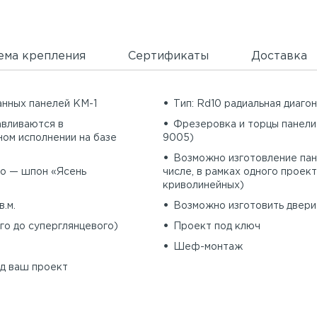
ема крепления
Сертификаты
Доставка
анных панелей КМ-1
Тип: Rd10 радиальная диаго
тавливаются в
Фрезеровка и торцы панели
ном исполнении на базе
9005)
Возможно изготовление пан
во — шпон «Ясень
числе, в рамках одного проект
криволинейных)
в.м.
Возможно изготовить двери 
го до суперглянцевого)
Проект под ключ
Шеф-монтаж
д ваш проект