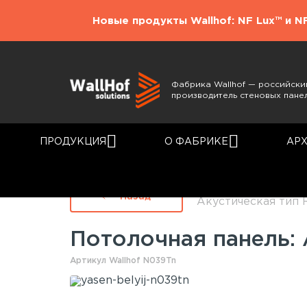
Новые продукты Wallhof: NF Lux™ и N
Фабрика Wallhof — российски
производитель стеновых пане
ПРОДУКЦИЯ
О ФАБРИКЕ
АР
Главная
Каталог
Назад
Акустическая тип 
Потолочная панель:
Артикул Wallhof N039Tn