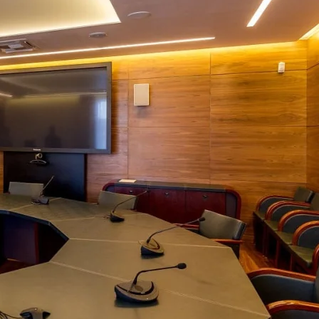
Академия танца Бориса 
 Rail
Применены потолочные 
Wallhof Wood™
750 кв.м.
Адрес:
ул. Б. Пушкарская, 14, литер Б
Петербург
 А, Санкт-