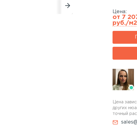
Цена:
от 7 20
руб./м2
Цена завис
других нюа
точный рас
sales@