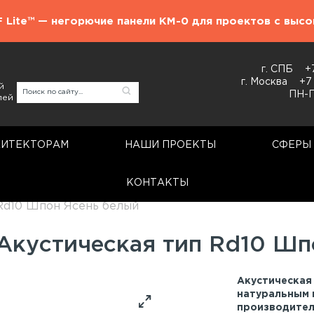
F Lite™ — негорючие панели КМ-0 для проектов с выс
г. СПБ
+
г. Москва
+7
й
ПН-П
лей
ХИТЕКТОРАМ
НАШИ ПРОЕКТЫ
СФЕРЫ
КОНТАКТЫ
Акустические панели
Rd10 Шпон Ясень белый
 Акустическая тип Rd10 Шп
Акустическая 
натуральным 
производител