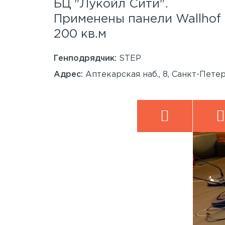
.
БЦ "Лукойл Сити".
 Wood™
Применены панели Wallho
200 кв.м
Генподрядчик:
STEP
анкт-
Адрес:
Аптекарская наб., 8, Санкт-Пете