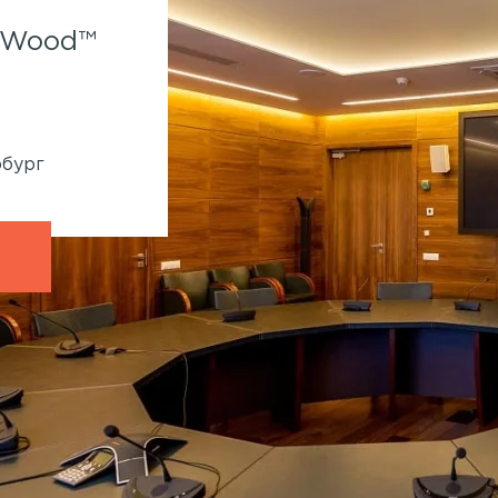
Spa-отель Parklane.
f Wood™
Применены панели Wallhof
System™
860 кв.м
Генподрядчик:
Ленмонтаж
рбург
Адрес:
Крестовский остров, Рюхина, 9
Петербург