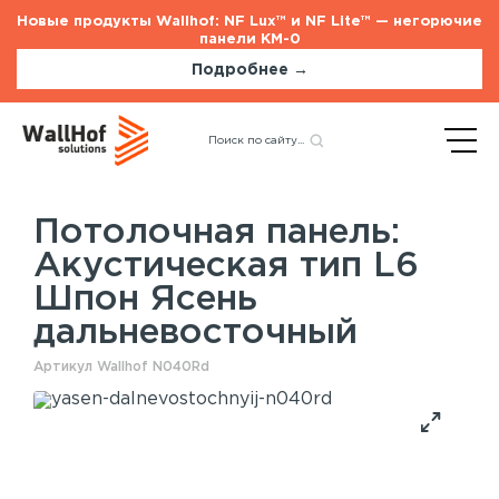
Новые продукты Wallhof: NF Lux™ и NF Lite™ — негорючие
панели КМ-0
Подробнее →
Главная
Каталог
Акустические панели
Назад
Акустическая тип L6 Шпон
Ясень дальневосточный
Потолочная панель:
Акустическая тип L6
Стеновые панели
Услуги
Шпон Ясень
Шпонированные панели
Монтаж акустических панелей
дальневосточный
Акустические панели
Панели с полимерным покрытием
Артикул Wallhof N040Rd
Окрашенные панели
HPL панели
Потолочные панели
Шпонированные панели