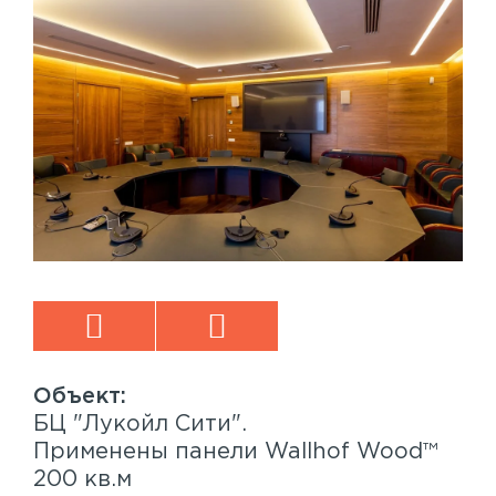
БЦ "Лукойл Сити".
Sp
™
Применены панели Wallhof Wood™
Пр
200 кв.м
Sy