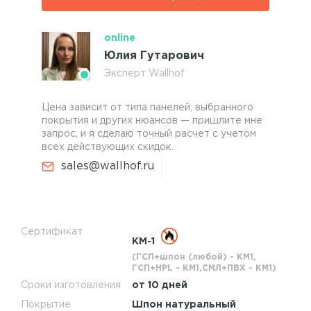
online
Юлия Гутарович
Эксперт Wallhof
Цена зависит от типа панелей, выбранного
покрытия и других нюансов — пришлите мне
запрос, и я сделаю точный расчет с учетом
всех действующих скидок.
sales@wallhof.ru
Сертификат
КМ-1
(ГСП+шпон (любой) - КМ1,
ГСП+HPL - КМ1,СМЛ+ПВХ - КМ1)
Сроки изготовления
от 10 дней
Покрытие
Шпон натуральный