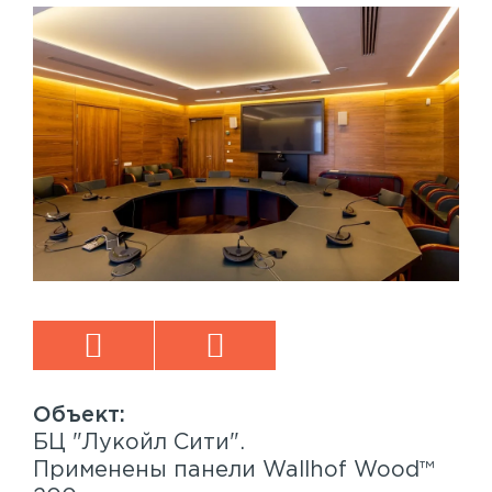
БЦ "Лукойл Сити".
Sp
™
Применены панели Wallhof Wood™
Пр