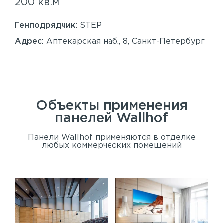
200 кв.м
Sy
86
Генподрядчик:
STEP
Ген
Адрес:
Аптекарская наб., 8, Санкт-Петербург
Ад
Сан
Объекты применения
панелей
Wallhof
Панели Wallhof применяются в отделке
любых коммерческих помещений