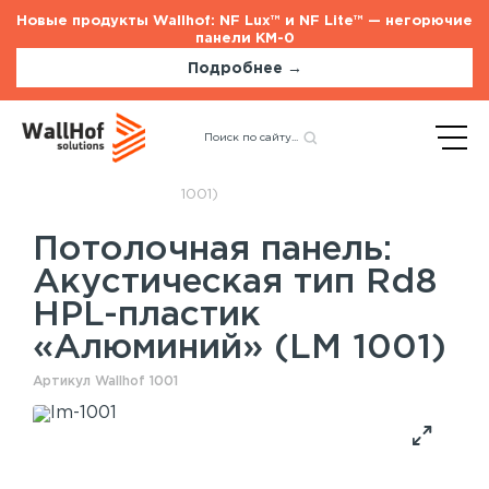
Новые продукты Wallhof: NF Lux™ и NF Lite™ — негорючие
панели КМ-0
Подробнее →
Главная
Каталог
Акустические панели
Назад
Акустическая тип Rd8 HPL-
пластик «Алюминий» (LM
1001)
Потолочная панель:
Стеновые панели
Услуги
Акустическая тип Rd8
Шпонированные панели
Монтаж акустических панелей
HPL-пластик
Акустические панели
«Алюминий» (LM 1001)
Панели с полимерным покрытием
Окрашенные панели
Артикул Wallhof 1001
HPL панели
Потолочные панели
Шпонированные панели