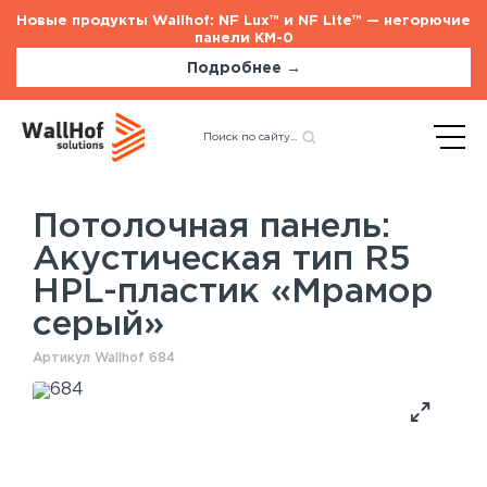
Новые продукты Wallhof: NF Lux™ и NF Lite™ — негорючие
панели КМ-0
Подробнее →
Главная
Каталог
Акустические панели
Назад
Акустическая тип R5 HPL-
пластик «Мрамор серый»
Потолочная панель:
Акустическая тип R5
Стеновые панели
Услуги
HPL-пластик «Мрамор
Шпонированные панели
Монтаж акустических панелей
серый»
Акустические панели
Панели с полимерным покрытием
Артикул Wallhof 684
Окрашенные панели
HPL панели
Потолочные панели
Шпонированные панели