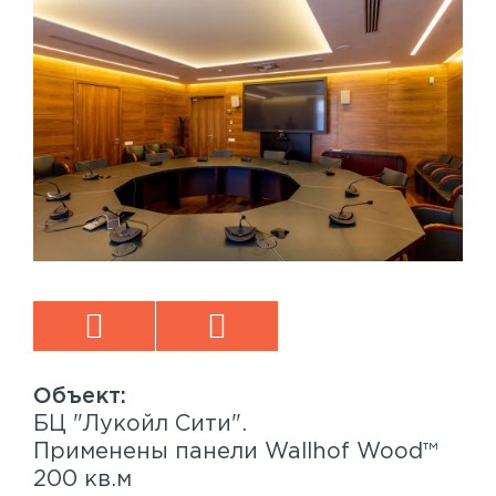
БЦ "Лукойл Сити".
Sp
™
Применены панели Wallhof Wood™
Пр
200 кв.м
Sy