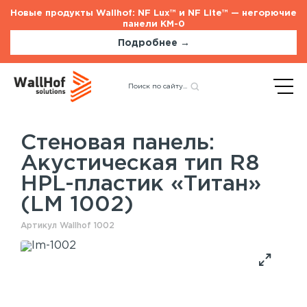
Новые продукты Wallhof: NF Lux™ и NF Lite™ — негорючие
панели КМ-0
Подробнее →
Главная
Каталог
Акустические панели
Назад
Акустическая тип R8 HPL-
пластик «Титан» (LM 1002)
Стеновая панель:
Акустическая тип R8
Стеновые панели
Услуги
HPL-пластик «Титан»
Шпонированные панели
Монтаж акустических панелей
(LM 1002)
Акустические панели
Панели с полимерным покрытием
Артикул Wallhof 1002
Окрашенные панели
HPL панели
Потолочные панели
Шпонированные панели