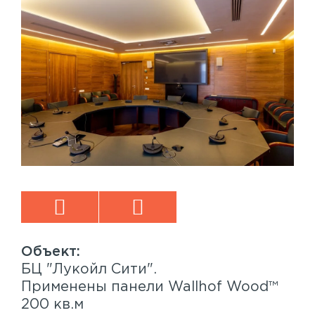
БЦ "Лукойл Сити".
Sp
™
Применены панели Wallhof Wood™
Пр
200 кв.м
Sy