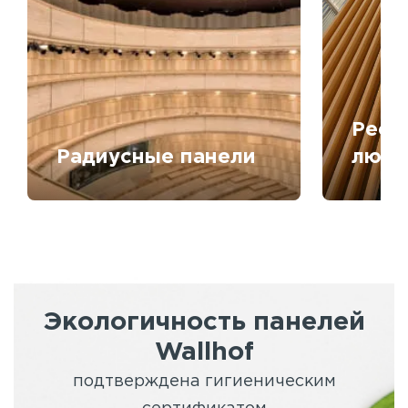
Рееч
Радиусные панели
любо
Экологичность панелей
Wallhof
подтверждена гигиеническим