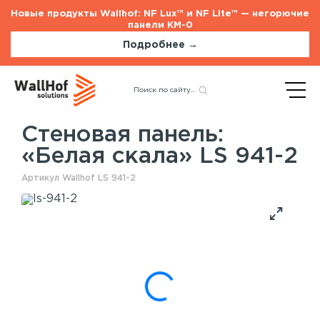
Новые продукты Wallhof: NF Lux™ и NF Lite™ — негорючие
панели КМ-0
Подробнее →
Главная
Каталог
Назад
Стеновые панели
«Белая скала» LS 941-2
Стеновая панель:
«Белая скала» LS 941-2
Стеновые панели
Услуги
Артикул Wallhof LS 941-2
Шпонированные панели
Монтаж акустических панелей
Акустические панели
Панели с полимерным покрытием
Окрашенные панели
HPL панели
Потолочные панели
Шпонированные панели