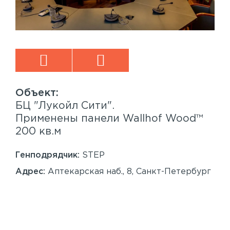
БЦ "Лукойл Сити".
Sp
™
Применены панели Wallhof Wood™
Пр
200 кв.м
Sy
86
Генподрядчик:
STEP
Ген
Адрес:
Аптекарская наб., 8, Санкт-Петербург
Ад
Сан