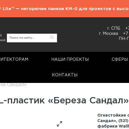
F Lite™ — негорючие панели КМ-0 для проектов с выс
г. СПБ
+
г. Москва
+7
й
ПН-П
лей
ХИТЕКТОРАМ
НАШИ ПРОЕКТЫ
СФЕРЫ
КОНТАКТЫ
Стеновые панели
за Сандал»
L-пластик «Береза Сандал»
Огнестойкие 
Сандал», (521
фабрики Wall