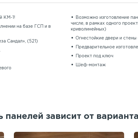
й КМ-1!
Возможно изготовление пан
числе, в рамках одного проект
лнении на базе ГСП и в
криволинейных)
Огнестойкие двери и стены 
а Сандал», (521)
Предварительное изготовле
.
Проект под ключ
Шеф-монтаж
евого
 панелей зависит от вариант