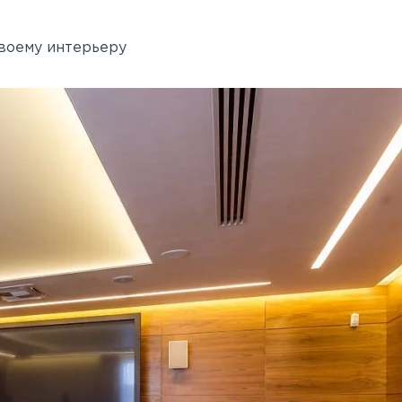
своему интерьеру
Академия танца Бориса 
 Rail
Применены потолочные 
Wallhof Wood™
750 кв.м.
Адрес:
ул. Б. Пушкарская, 14, литер Б
Петербург
 А, Санкт-