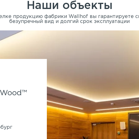
Наши объекты
елке продукцию фабрики Wallhof вы гарантируете 
безупречный вид и долгий срок эксплуатации
Spa-отель Parklane.
f Wood™
Применены панели Wallhof
System™
860 кв.м
Генподрядчик:
Ленмонтаж
рбург
Адрес:
Крестовский остров, Рюхина, 9