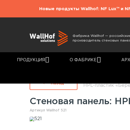
Новые продукты Wallhof: NF Lux™ и N
Фабрика Wallhof — российски
производитель стеновых пане
ПРОДУКЦИЯ
О ФАБРИКЕ
АР
Главная
Каталог
Назад
HPL-пластик «Бере
Стеновая панель: HP
Артикул Wallhof 521