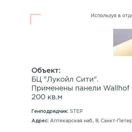
Используя в отд
.
БЦ "Лукойл Сити".
 Wood™
Применены панели Wallho
200 кв.м
Генподрядчик:
STEP
анкт-
Адрес:
Аптекарская наб., 8, Санкт-Пете