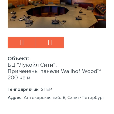
БЦ "Лукойл Сити".
Sp
™
Применены панели Wallhof Wood™
Пр
200 кв.м
Sy
86
Генподрядчик:
STEP
Ген
Адрес:
Аптекарская наб., 8, Санкт-Петербург
Ад
Сан