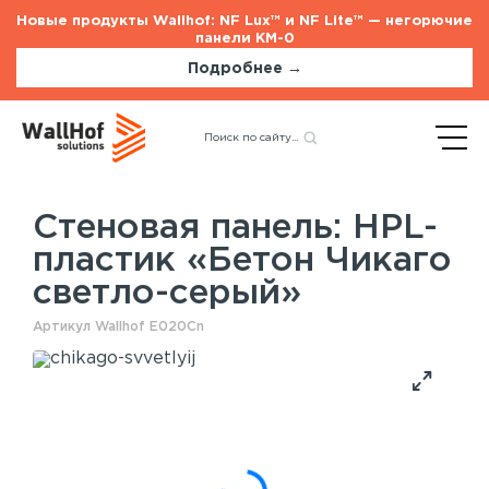
Новые продукты Wallhof: NF Lux™ и NF Lite™ — негорючие
панели КМ-0
Подробнее →
Главная
Каталог
Стеновые панели
Назад
HPL-пластик «Бетон Чикаго
светло-серый»
Стеновая панель: HPL-
пластик «Бетон Чикаго
Стеновые панели
Услуги
светло-серый»
Шпонированные панели
Монтаж акустических панелей
Акустические панели
Артикул Wallhof E020Cn
Панели с полимерным покрытием
Окрашенные панели
HPL панели
Потолочные панели
Шпонированные панели