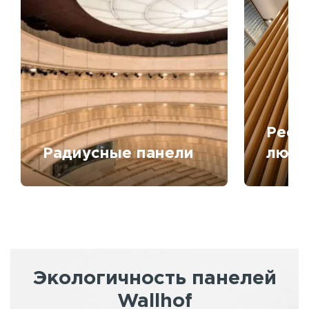
Рееч
Радиусные панели
любо
Экологичность панелей
Wallhof