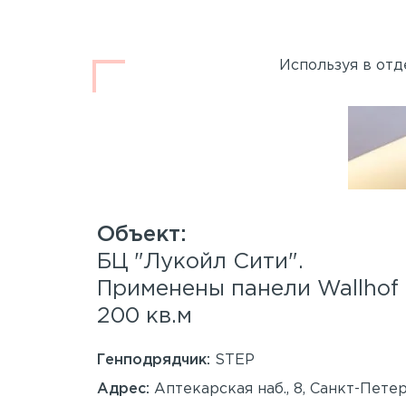
Используя в отд
.
БЦ "Лукойл Сити".
 Wood™
Применены панели Wallho
200 кв.м
Генподрядчик:
STEP
анкт-
Адрес:
Аптекарская наб., 8, Санкт-Пете