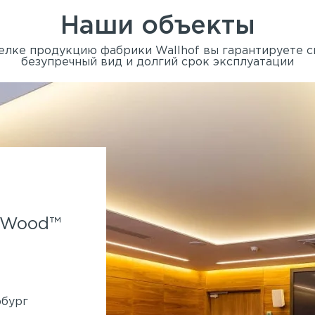
Наши объекты
елке продукцию фабрики Wallhof вы гарантируете 
безупречный вид и долгий срок эксплуатации
Spa-отель Parklane.
f Wood™
Применены панели Wallhof
System™
860 кв.м
Генподрядчик:
Ленмонтаж
рбург