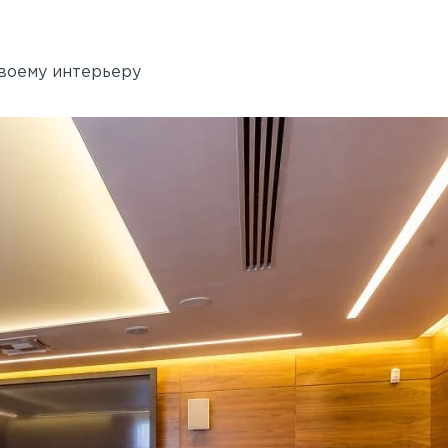
своему интерьеру
Академия танца Бориса 
 Rail
Применены потолочные 
Wallhof Wood™
750 кв.м.
Адрес:
ул. Б. Пушкарская, 14, литер Б