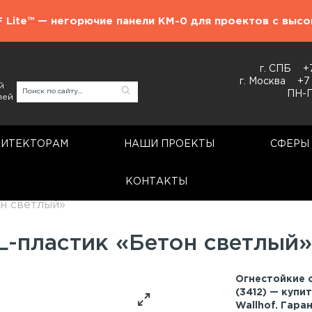
F Lite™ — негорючие панели КМ-0 для проектов с выс
г. СПБ
+
г. Москва
+7
й
ПН-П
лей
ХИТЕКТОРАМ
НАШИ ПРОЕКТЫ
СФЕРЫ
КОНТАКТЫ
Стеновые панели
н светлый»
L-пластик «Бетон светлый»
Огнестойкие 
(3412) — купи
Wallhof. Гара