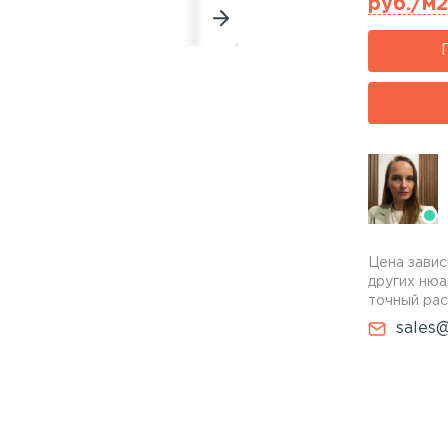
руб./м2
Цена завис
других нюа
точный рас
sales@