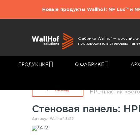
Новые продукты Wallhof: NF Lux™ и N
Фабрика Wallhof — российски
производитель стеновых пане
ПРОДУКЦИЯ
О ФАБРИКЕ
АР
Главная
Каталог
Назад
HPL-пластик «Бето
Стеновая панель: HP
Артикул Wallhof 3412