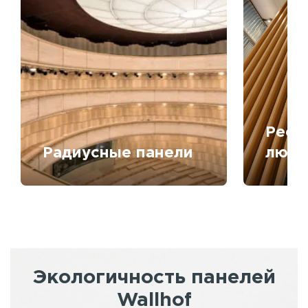
Рееч
Радиусные панели
любо
Экологичность панелей
Wallhof