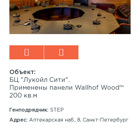
БЦ "Лукойл Сити".
Sp
™
Применены панели Wallhof Wood™
Пр
200 кв.м
Sy
86
Генподрядчик:
STEP
Ген
Адрес:
Аптекарская наб., 8, Санкт-Петербург
Ад
Сан