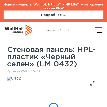
Новые продукты Wallhof: NF Lux™ и NF Lite™ — негорючие
панели КМ-0
Подробнее →
Главная
Каталог
Стеновые панели
Назад
HPL-пластик «Черный
селен» (LM 0432)
Стеновая панель: HPL-
пластик «Черный
Стеновые панели
Услуги
селен» (LM 0432)
Шпонированные панели
Монтаж акустических панелей
Акустические панели
Артикул Wallhof 0432
Панели с полимерным покрытием
Окрашенные панели
HPL панели
Потолочные панели
Шпонированные панели