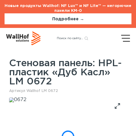
Новые продукты Wallhof: NF Lux™ и NF Lite™ — негорючие
панели КМ-0
Подробнее →
Главная
Каталог
Стеновые панели
Назад
HPL-пластик «Дуб Касл»
LM 0672
Стеновая панель: HPL-
пластик «Дуб Касл»
Стеновые панели
Услуги
LM 0672
Шпонированные панели
Монтаж акустических панелей
Акустические панели
Артикул Wallhof LM 0672
Панели с полимерным покрытием
Окрашенные панели
HPL панели
Потолочные панели
Шпонированные панели