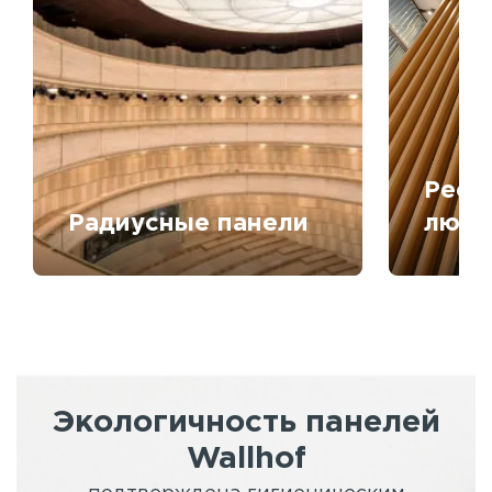
Рееч
Радиусные панели
любо
Экологичность панелей
Wallhof