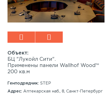
БЦ "Лукойл Сити".
Sp
™
Применены панели Wallhof Wood™
Пр
200 кв.м
Sy
86
Генподрядчик:
STEP
Ген
Адрес:
Аптекарская наб., 8, Санкт-Петербург
Ад
Сан