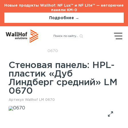
Новые продукты Wallhof: NF Lux™ и NF Lite™ — негорючие
панели КМ-0
Подробнее →
Главная
Каталог
Стеновые панели
Назад
HPL-пластик «Дуб
Линдберг средний» LM
0670
Стеновая панель: HPL-
Стеновые панели
Услуги
пластик «Дуб
Шпонированные панели
Монтаж акустических панелей
Линдберг средний» LM
Акустические панели
0670
Панели с полимерным покрытием
Окрашенные панели
Артикул Wallhof LM 0670
HPL панели
Потолочные панели
Шпонированные панели