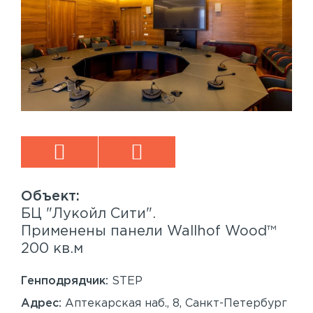
БЦ "Лукойл Сити".
Sp
™
Применены панели Wallhof Wood™
Пр
200 кв.м
Sy
86
Генподрядчик:
STEP
Ген
Адрес:
Аптекарская наб., 8, Санкт-Петербург