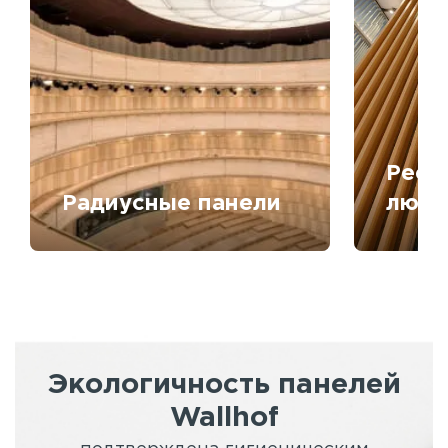
Рееч
Радиусные панели
любо
Экологичность панелей
Wallhof