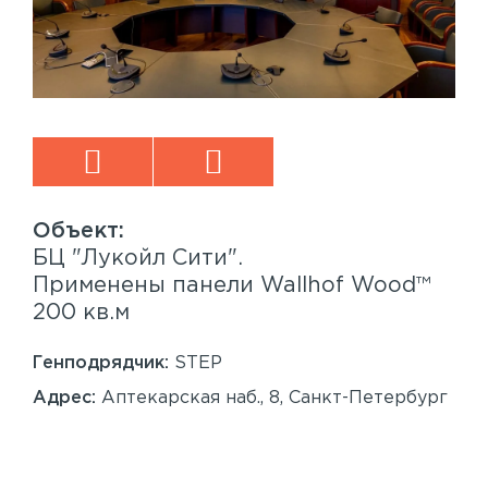
БЦ "Лукойл Сити".
Sp
™
Применены панели Wallhof Wood™
Пр
200 кв.м
Sy
86
Генподрядчик:
STEP
Ген
Адрес:
Аптекарская наб., 8, Санкт-Петербург
Ад
Сан