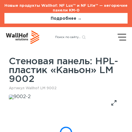
Новые продукты Wallhof: NF Lux™ и NF Lite™ — негорючие
панели КМ-0
Подробнее →
Главная
Каталог
Стеновые панели
Назад
HPL-пластик «Каньон» LM
9002
Стеновая панель: HPL-
пластик «Каньон» LM
Стеновые панели
Услуги
9002
Шпонированные панели
Монтаж акустических панелей
Акустические панели
Артикул Wallhof LM 9002
Панели с полимерным покрытием
Окрашенные панели
HPL панели
Потолочные панели
Шпонированные панели