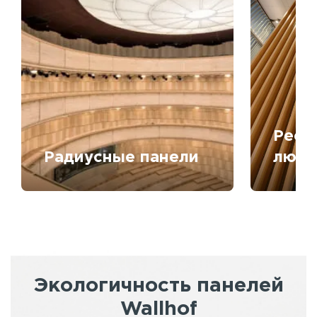
Рееч
Радиусные панели
любо
Экологичность панелей
Wallhof