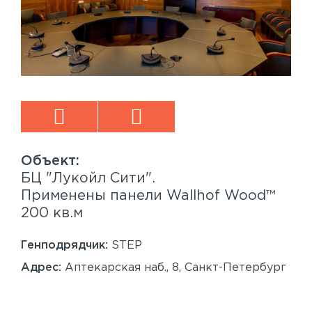
БЦ "Лукойл Сити".
Sp
™
Применены панели Wallhof Wood™
Пр
200 кв.м
Sy
86
Генподрядчик:
STEP
Ген
Адрес:
Аптекарская наб., 8, Санкт-Петербург
Ад
Сан