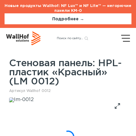
Новые продукты Wallhof: NF Lux™ и NF Lite™ — негорючие
панели КМ-0
Подробнее →
Главная
Каталог
Стеновые панели
Назад
HPL-пластик «Красный»
(LM 0012)
Стеновая панель: HPL-
пластик «Красный»
Стеновые панели
Услуги
(LM 0012)
Шпонированные панели
Монтаж акустических панелей
Акустические панели
Артикул Wallhof 0012
Панели с полимерным покрытием
Окрашенные панели
HPL панели
Потолочные панели
Шпонированные панели