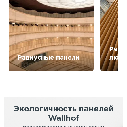
Рееч
Радиусные панели
любо
Экологичность панелей
Wallhof