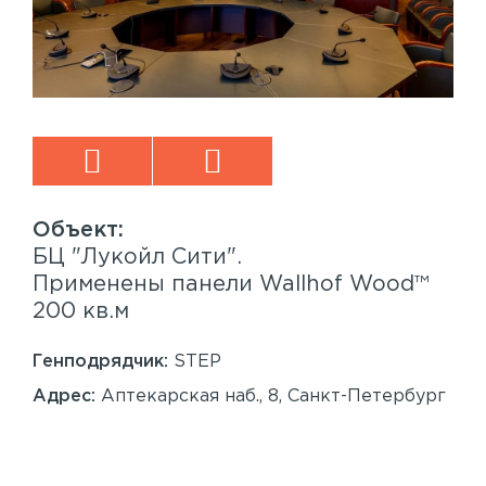
БЦ "Лукойл Сити".
Sp
™
Применены панели Wallhof Wood™
Пр
200 кв.м
Sy
86
Генподрядчик:
STEP
Ген
Адрес:
Аптекарская наб., 8, Санкт-Петербург
Ад
Сан