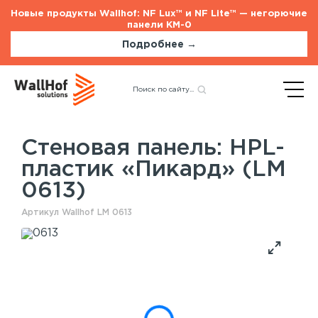
Новые продукты Wallhof: NF Lux™ и NF Lite™ — негорючие
панели КМ-0
Подробнее →
Главная
Каталог
Стеновые панели
Назад
HPL-пластик «Пикард» (LM
0613)
Стеновая панель: HPL-
пластик «Пикард» (LM
Стеновые панели
Услуги
0613)
Шпонированные панели
Монтаж акустических панелей
Акустические панели
Артикул Wallhof LM 0613
Панели с полимерным покрытием
Окрашенные панели
HPL панели
Потолочные панели
Шпонированные панели