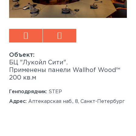
БЦ "Лукойл Сити".
Sp
™
Применены панели Wallhof Wood™
Пр
200 кв.м
Sy
86
Генподрядчик:
STEP
Ген
Адрес:
Аптекарская наб., 8, Санкт-Петербург
Ад
Сан