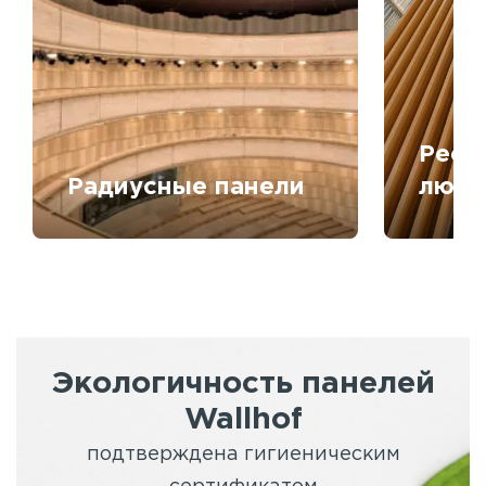
Рееч
Радиусные панели
любо
Экологичность панелей
Wallhof
подтверждена гигиеническим