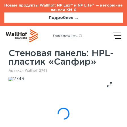
Новые продукты Wallhof: NF Lux™ и NF Lite™ — негорючие
панели КМ-0
Подробнее →
Главная
Каталог
Назад
Стеновые панели
HPL-пластик «Сапфир»
Стеновая панель: HPL-
пластик «Сапфир»
Стеновые панели
Услуги
Артикул Wallhof 2749
Шпонированные панели
Монтаж акустических панелей
Акустические панели
Панели с полимерным покрытием
Окрашенные панели
HPL панели
Потолочные панели
Шпонированные панели