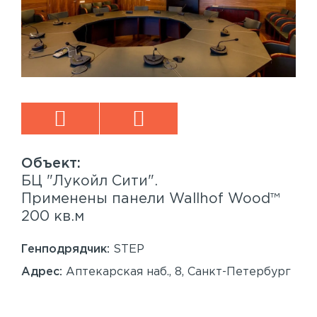
БЦ "Лукойл Сити".
Sp
™
Применены панели Wallhof Wood™
Пр
200 кв.м
Sy
86
Генподрядчик:
STEP
Ген
Адрес:
Аптекарская наб., 8, Санкт-Петербург
Ад
Сан