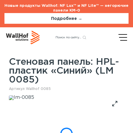
Новые продукты Wallhof: NF Lux™ и NF Lite™ — негорючие
панели КМ-0
Подробнее →
Главная
Каталог
Стеновые панели
Назад
HPL-пластик «Синий» (LM
0085)
Стеновая панель: HPL-
пластик «Синий» (LM
Стеновые панели
Услуги
0085)
Шпонированные панели
Монтаж акустических панелей
Акустические панели
Артикул Wallhof 0085
Панели с полимерным покрытием
Окрашенные панели
HPL панели
Потолочные панели
Шпонированные панели