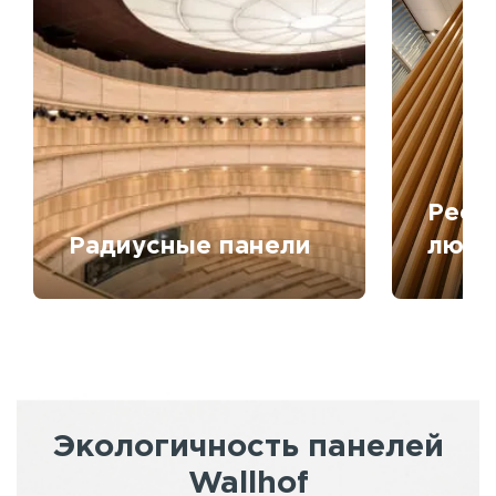
Рееч
Радиусные панели
любо
Экологичность панелей
Wallhof