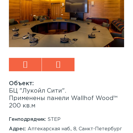
БЦ "Лукойл Сити".
Sp
™
Применены панели Wallhof Wood™
Пр
200 кв.м
Sy
86
Генподрядчик:
STEP
Ген
Адрес:
Аптекарская наб., 8, Санкт-Петербург