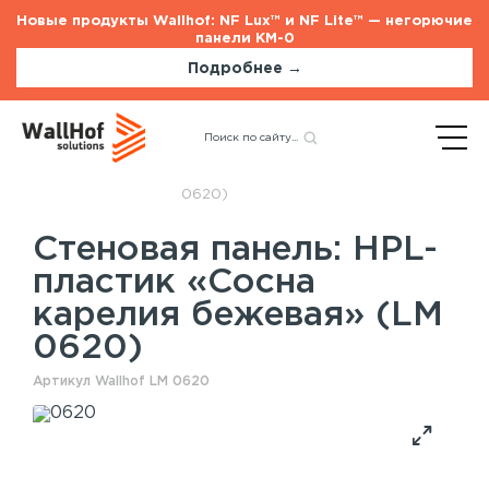
Новые продукты Wallhof: NF Lux™ и NF Lite™ — негорючие
панели КМ-0
Подробнее →
Главная
Каталог
Стеновые панели
Назад
HPL-пластик «Сосна
карелия бежевая» (LM
0620)
Стеновая панель: HPL-
Стеновые панели
Услуги
пластик «Сосна
Шпонированные панели
Монтаж акустических панелей
карелия бежевая» (LM
Акустические панели
0620)
Панели с полимерным покрытием
Окрашенные панели
Артикул Wallhof LM 0620
HPL панели
Потолочные панели
Шпонированные панели