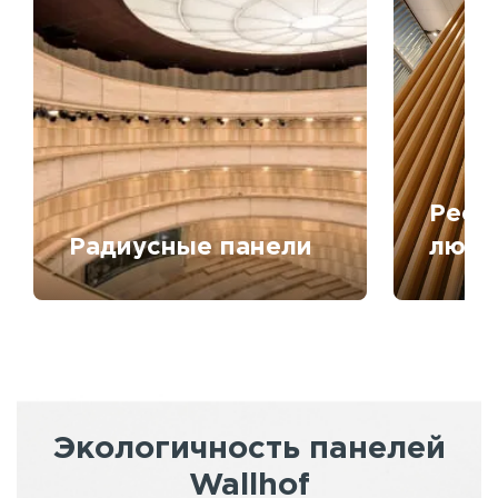
Рееч
Радиусные панели
любо
Экологичность панелей
Wallhof