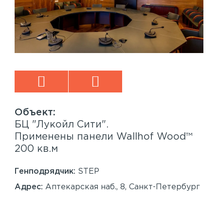
БЦ "Лукойл Сити".
Sp
™
Применены панели Wallhof Wood™
Пр
200 кв.м
Sy
86
Генподрядчик:
STEP
Ген
Адрес:
Аптекарская наб., 8, Санкт-Петербург
Ад
Сан