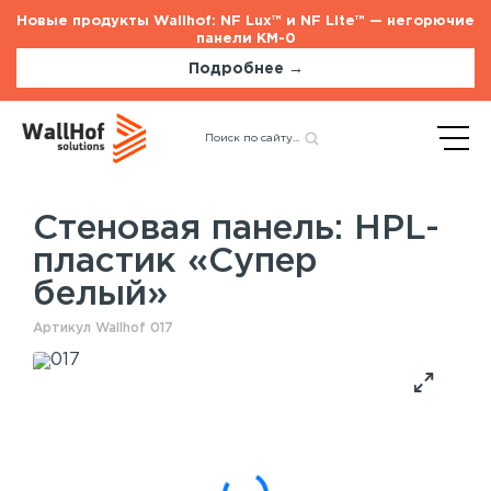
Новые продукты Wallhof: NF Lux™ и NF Lite™ — негорючие
панели КМ-0
Подробнее →
Главная
Каталог
Стеновые панели
Назад
HPL-пластик «Супер
белый»
Стеновая панель: HPL-
пластик «Супер
Стеновые панели
Услуги
белый»
Шпонированные панели
Монтаж акустических панелей
Акустические панели
Артикул Wallhof 017
Панели с полимерным покрытием
Окрашенные панели
HPL панели
Потолочные панели
Шпонированные панели