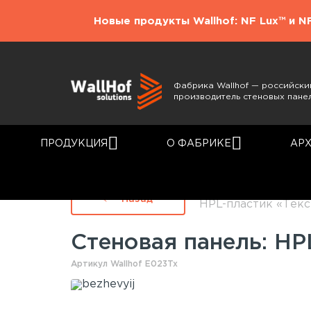
Новые продукты Wallhof: NF Lux™ и N
Фабрика Wallhof — российски
производитель стеновых пане
ПРОДУКЦИЯ
О ФАБРИКЕ
АР
Главная
Каталог
Назад
HPL-пластик «Тек
Стеновая панель: H
Артикул Wallhof E023Tx