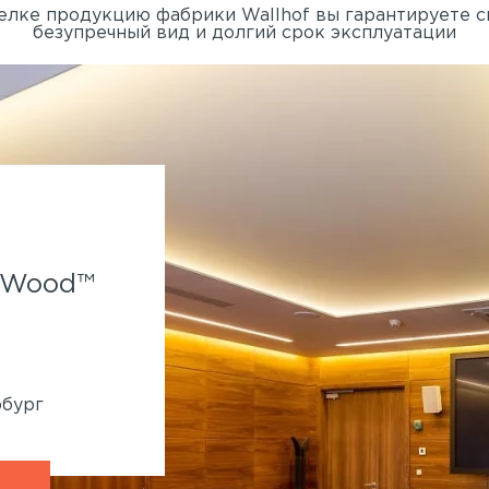
елке продукцию фабрики Wallhof вы гарантируете 
безупречный вид и долгий срок эксплуатации
Spa-отель Parklane.
f Wood™
Применены панели Wallhof
System™
860 кв.м
Генподрядчик:
Ленмонтаж
рбург
Адрес:
Крестовский остров, Рюхина, 9
Петербург