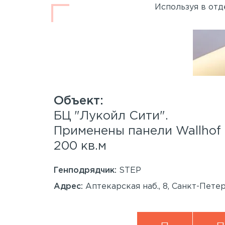
Используя в отд
.
БЦ "Лукойл Сити".
 Wood™
Применены панели Wallho
200 кв.м
Генподрядчик:
STEP
анкт-
Адрес:
Аптекарская наб., 8, Санкт-Пете