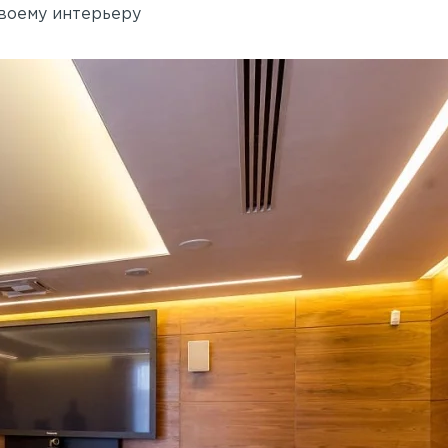
своему интерьеру
Академия танца Бориса 
 Rail
Применены потолочные 
Wallhof Wood™
750 кв.м.
Адрес:
ул. Б. Пушкарская, 14, литер Б
Петербург
 А, Санкт-