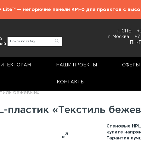
F Lite™ — негорючие панели КМ-0 для проектов с выс
г. СПБ
+
г. Москва
+7
й
ПН-П
лей
ХИТЕКТОРАМ
НАШИ ПРОЕКТЫ
СФЕРЫ
КОНТАКТЫ
Стеновые панели
стиль бежевый»
PL-пластик «Текстиль беже
Стеновые HPL
купите напрям
Гарантия луч